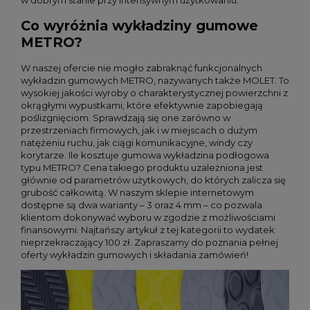
Co wyróżnia wykładziny gumowe
METRO?
W naszej ofercie nie mogło zabraknąć funkcjonalnych
wykładzin gumowych METRO, nazywanych także MOLET. To
wysokiej jakości wyroby o charakterystycznej powierzchni z
okrągłymi wypustkami, które efektywnie zapobiegają
poślizgnięciom. Sprawdzają się one zarówno w
przestrzeniach firmowych, jak i w miejscach o dużym
natężeniu ruchu, jak ciągi komunikacyjne, windy czy
korytarze. Ile kosztuje gumowa wykładzina podłogowa
typu METRO? Cena takiego produktu uzależniona jest
głównie od parametrów użytkowych, do których zalicza się
grubość całkowitą. W naszym sklepie internetowym
dostępne są dwa warianty – 3 oraz 4 mm – co pozwala
klientom dokonywać wyboru w zgodzie z możliwościami
finansowymi. Najtańszy artykuł z tej kategorii to wydatek
nieprzekraczający 100 zł. Zapraszamy do poznania pełnej
oferty wykładzin gumowych i składania zamówień!