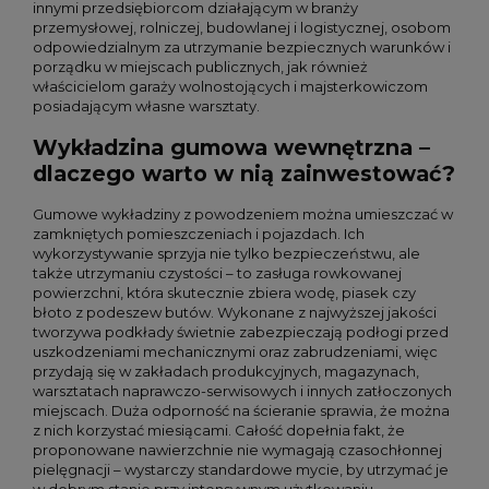
innymi przedsiębiorcom działającym w branży
przemysłowej, rolniczej, budowlanej i logistycznej, osobom
odpowiedzialnym za utrzymanie bezpiecznych warunków i
porządku w miejscach publicznych, jak również
właścicielom garaży wolnostojących i majsterkowiczom
posiadającym własne warsztaty.
Wykładzina gumowa wewnętrzna –
dlaczego warto w nią zainwestować?
Gumowe wykładziny z powodzeniem można umieszczać w
zamkniętych pomieszczeniach i pojazdach. Ich
wykorzystywanie sprzyja nie tylko bezpieczeństwu, ale
także utrzymaniu czystości – to zasługa rowkowanej
powierzchni, która skutecznie zbiera wodę, piasek czy
błoto z podeszew butów. Wykonane z najwyższej jakości
tworzywa podkłady świetnie zabezpieczają podłogi przed
uszkodzeniami mechanicznymi oraz zabrudzeniami, więc
przydają się w zakładach produkcyjnych, magazynach,
warsztatach naprawczo-serwisowych i innych zatłoczonych
miejscach. Duża odporność na ścieranie sprawia, że można
z nich korzystać miesiącami. Całość dopełnia fakt, że
proponowane nawierzchnie nie wymagają czasochłonnej
pielęgnacji – wystarczy standardowe mycie, by utrzymać je
w dobrym stanie przy intensywnym użytkowaniu.