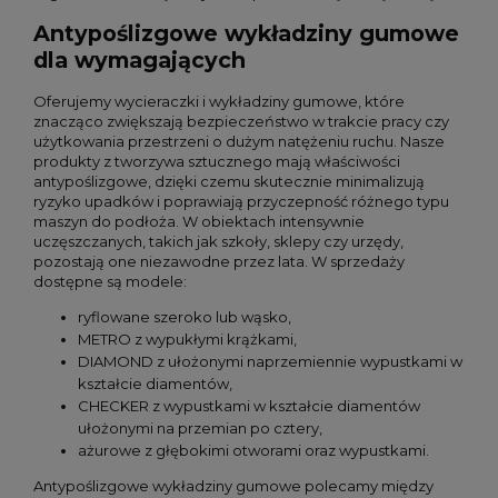
Antypoślizgowe wykładziny gumowe
dla wymagających
Oferujemy wycieraczki i wykładziny gumowe, które
znacząco zwiększają bezpieczeństwo w trakcie pracy czy
użytkowania przestrzeni o dużym natężeniu ruchu. Nasze
produkty z tworzywa sztucznego mają właściwości
antypoślizgowe, dzięki czemu skutecznie minimalizują
ryzyko upadków i poprawiają przyczepność różnego typu
maszyn do podłoża. W obiektach intensywnie
uczęszczanych, takich jak szkoły, sklepy czy urzędy,
pozostają one niezawodne przez lata. W sprzedaży
dostępne są modele:
ryflowane szeroko lub wąsko,
METRO z wypukłymi krążkami,
DIAMOND z ułożonymi naprzemiennie wypustkami w
kształcie diamentów,
CHECKER z wypustkami w kształcie diamentów
ułożonymi na przemian po cztery,
ażurowe z głębokimi otworami oraz wypustkami.
Antypoślizgowe wykładziny gumowe polecamy między