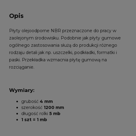
Opis
Płyty olejoodporne NBR przeznaczone do pracy w
zaolejonym środowisku. Podobnie jak płyty gumowe
ogólnego zastosowania służą do produkcji różnego
rodzaju detali jak np. uszczelki, podkładki, formatki i
paski. Przekładka wzmacnia płytę gumową na
rozciąganie.
Wymiary:
grubość
4 mm
szerokość
1200 mm
długość rolki
5 mb
1 szt = 1 mb