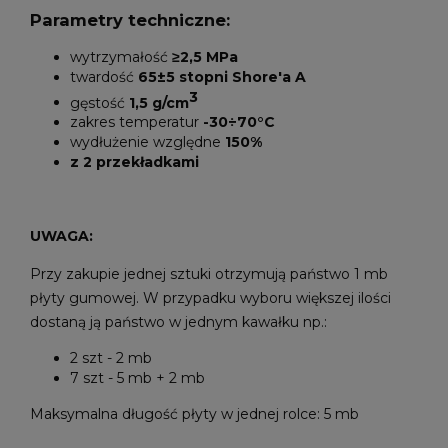
Parametry techniczne:
wytrzymałość
≥2,5 MPa
twardość
65±5 stopni Shore'a A
3
gęstość
1,5 g/cm
zakres temperatur
-30÷70°C
wydłużenie względne
150%
z 2 przekładkami
UWAGA:
Przy zakupie jednej sztuki otrzymują państwo 1 mb
płyty gumowej. W przypadku wyboru większej ilości
dostaną ją państwo w jednym kawałku np.:
2 szt - 2 mb
7 szt - 5 mb + 2 mb
Maksymalna długość płyty w jednej rolce: 5 mb