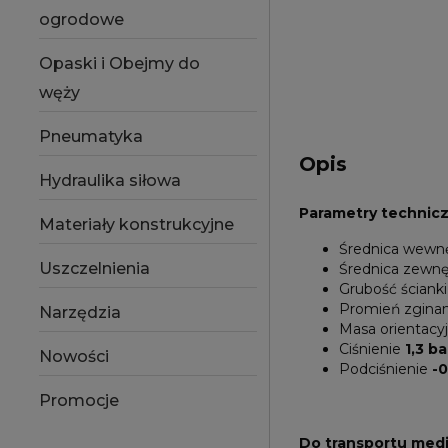
ogrodowe
Opaski i Obejmy do
węży
Pneumatyka
Opis
Hydraulika siłowa
Parametry technic
Materiały konstrukcyjne
Średnica wewn
Uszczelnienia
Średnica zewn
Grubość ścianki
Promień zgina
Narzędzia
Masa orientacy
Ciśnienie
1,3 ba
Nowości
Podciśnienie
-0
Promocje
Do transportu med