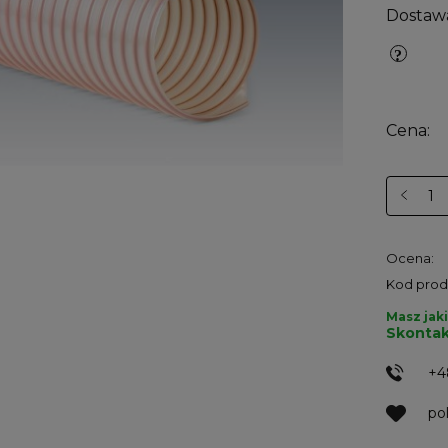
Dostaw
Cena:
Ocena:
Kod prod
Masz jaki
Skontak
+4
po