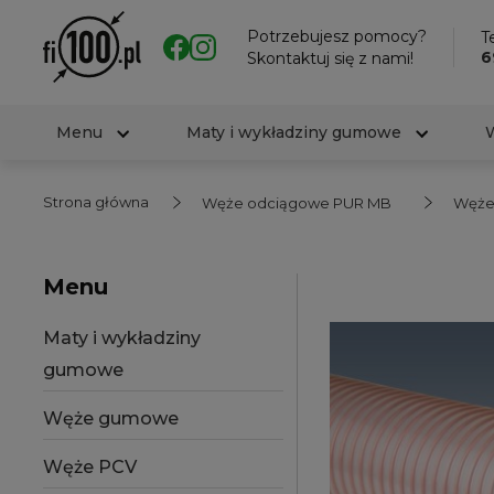
Potrzebujesz pomocy?
Te
6
Skontaktuj się z nami!
Menu
Maty i wykładziny gumowe
Strona główna
Węże odciągowe PUR MB
Węże 
Menu
Maty i wykładziny
gumowe
Węże gumowe
Węże PCV