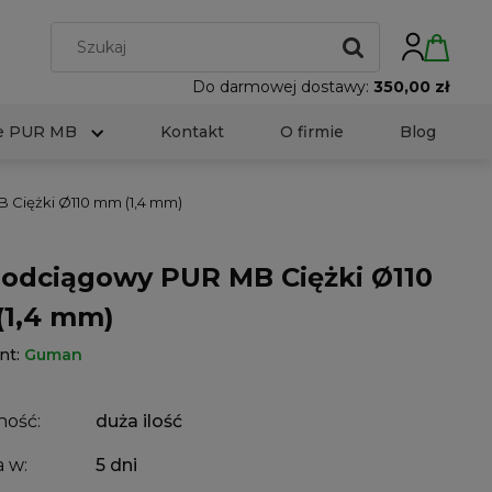
Do darmowej dostawy:
350,00 zł
e PUR MB
Kontakt
O firmie
Blog
Ciężki Ø110 mm (1,4 mm)
odciągowy PUR MB Ciężki Ø110
1,4 mm)
nt:
Guman
ność:
duża ilość
 w:
5 dni