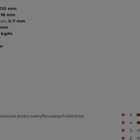
110 mm
118 mm
rutu
0,7 mm
 mm
9 kg/m
ar
5
ystawione przez zweryfikowanych klientów,
4
3
2