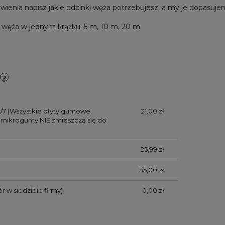
nia napisz jakie odcinki węża potrzebujesz, a my je dopasuje
węża w jednym krążku: 5 m, 10 m, 20 m
/7
(Wszystkie płyty gumowe,
21,00 zł
mikrogumy NIE zmieszczą się do
25,99 zł
35,00 zł
r w siedzibie firmy)
0,00 zł