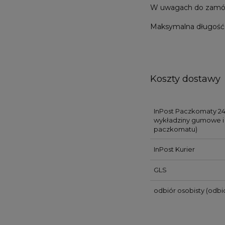
W uwagach do zamówie
Maksymalna długość 
Koszty dostawy
InPost Paczkomaty 24
wykładziny gumowe i 
paczkomatu)
InPost Kurier
GLS
odbiór osobisty
(odbió