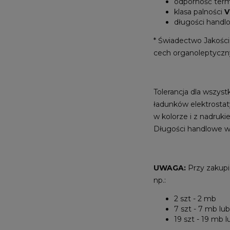
odporność ter
klasa palności
V
długości hand
* Świadectwo Jakośc
cech organoleptyczny
Tolerancja dla wszys
ładunków elektrostat
w kolorze i z nadruk
Długości handlowe w
UWAGA:
Przy zakupi
np.:
2 szt - 2 mb
7 szt - 7 mb lu
19 szt - 19 mb 