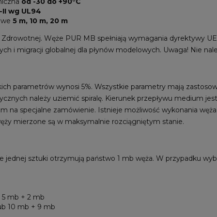
miczna
od -30 do +90°C
-II wg UL94
lowe
5 m, 10 m, 20 m
i Zdrowotnej. Węże PUR MB spełniają wymagania dyrektywy UE
ch i migracji globalnej dla płynów modelowych. Uwaga! Nie nal
tkich parametrów wynosi 5%. Wszystkie parametry mają zastoso
ycznych należy uziemić spiralę. Kierunek przepływu medium jest
iem na specjalne zamówienie. Istnieje możliwość wykonania węża 
ęży mierzone są w maksymalnie rozciągniętym stanie.
e jednej sztuki otrzymują państwo 1 mb węża. W przypadku wybo
b 5 mb + 2 mb
lub 10 mb + 9 mb