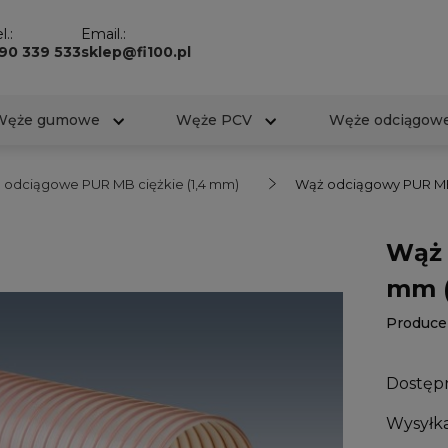
l.:
Email.:
90 339 533
sklep@fi100.pl
Węże gumowe
Węże PCV
Węże odciągow
odciągowe PUR MB ciężkie (1,4 mm)
Wąż odciągowy PUR MB 
Wąż 
mm (
Produce
Dostęp
Wysyłka