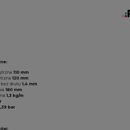
zne:
ętrzna
110 mm
ętrzna
120 mm
 bez drutu
1,4 mm
nia
180 mm
jna
1,3 kg/m
r
,39 bar
iów: