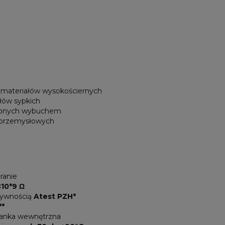
h materiałów wysokościernych
ałów sypkich
ożonych wybuchem
 przemysłowych
ranie
<10*9 Ω
żywnością
Atest PZH*
**
ianka wewnętrzna