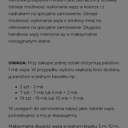
Kierunek przepływu medium jest zaznaczony strzałką.
Istnieje możliwość wykonania węży w kolorze i z
nadrukiem na specjalne zamówienie. Istnieje
możliwość wykonania węża o średnicy innej niż
oferowane na specjalne zamówienie. Długości
handlowe węży mierzone są w maksymalnie
rozciągniętym stanie.
UWAGA:
Przy zakupie jednej sztuki otrzymują państwo
1 mb węża. W przypadku wyboru większej ilości dostaną
ją państwo w jednym kawałku np.:
2 szt - 2 mb
7 szt - 7 mb lub 5 mb + 2 mb
19 szt - 19 mb lub 10 mb + 9 mb
W uwagach do zamówienia napisz jakie odcinki węża
potrzebujesz, a my je dopasujemy.
Maksymalna długość węża w jednym krążku: 5 m, 10 m,