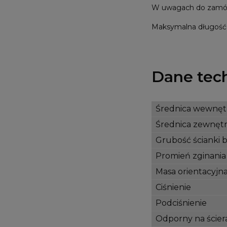
W uwagach do zamówie
Maksymalna długość 
Dane tec
Średnica wewnęt
Średnica zewnęt
Grubość ścianki 
Promień zginania
Masa orientacyjn
Ciśnienie
Podciśnienie
Odporny na ścier