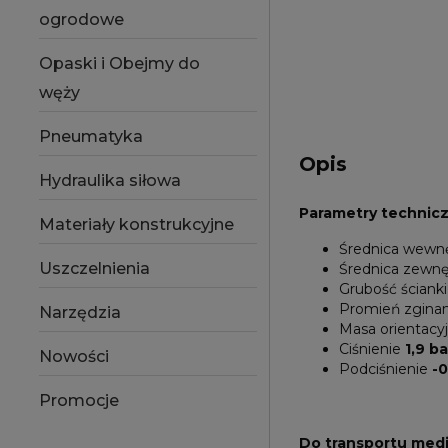
ogrodowe
Opaski i Obejmy do
węży
Pneumatyka
Opis
Hydraulika siłowa
Parametry technic
Materiały konstrukcyjne
Średnica wewn
Uszczelnienia
Średnica zewn
Grubość ścianki
Promień zgina
Narzędzia
Masa orientacy
Ciśnienie
1,9 ba
Nowości
Podciśnienie
-0
Promocje
Do transportu med