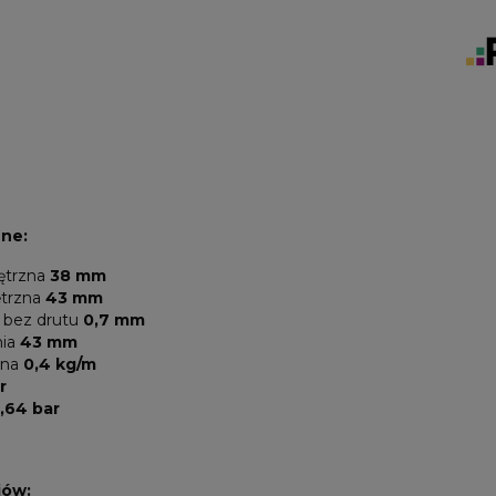
zne:
ętrzna
38 mm
ętrzna
43 mm
 bez drutu
0,7 mm
nia
43 mm
jna
0,4 kg/m
r
,64 bar
iów: