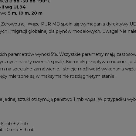
miczna
od -30 do +90°C
-II wg UL94
lowe
5 m, 10 m, 20 m
i Zdrowotnej. Węże PUR MB spełniają wymagania dyrektywy UE
ch i migracji globalnej dla płynów modelowych. Uwaga! Nie nal
tkich parametrów wynosi 5%. Wszystkie parametry mają zastoso
ycznych należy uziemić spiralę. Kierunek przepływu medium jest
iem na specjalne zamówienie. Istnieje możliwość wykonania węża 
ęży mierzone są w maksymalnie rozciągniętym stanie.
e jednej sztuki otrzymują państwo 1 mb węża. W przypadku wybo
b 5 mb + 2 mb
lub 10 mb + 9 mb