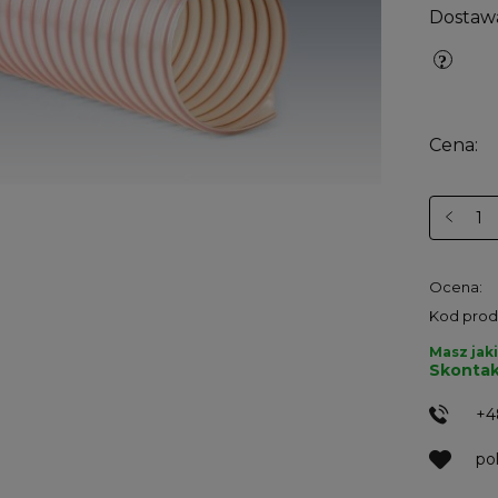
Dostaw
Cena:
Ocena:
Kod prod
Masz jaki
Skontak
+4
po