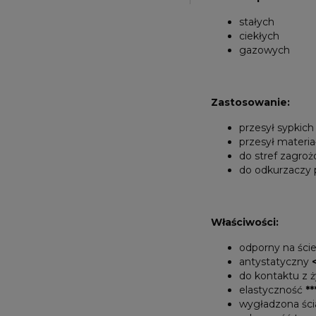
stałych
ciekłych
gazowych
Zastosowanie:
przesył sypkic
przesył materi
do stref zagr
do odkurzaczy
Właściwości:
odporny na ście
antystatyczny
do kontaktu z 
elastyczność
**
wygładzona śc