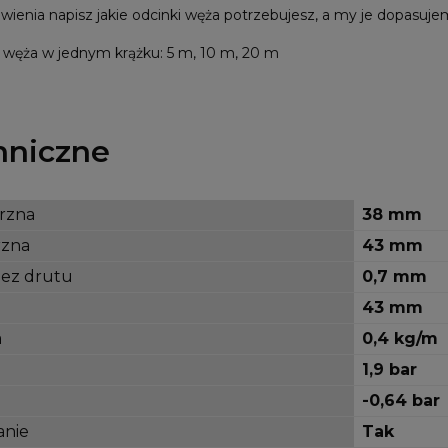
nia napisz jakie odcinki węża potrzebujesz, a my je dopasuje
węża w jednym krążku: 5 m, 10 m, 20 m
hniczne
rzna
38 mm
rzna
43 mm
bez drutu
0,7 mm
43 mm
a
0,4 kg/m
1,9 bar
-0,64 bar
anie
Tak