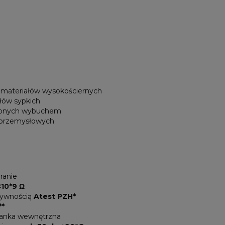
h materiałów wysokościernych
ałów sypkich
ożonych wybuchem
 przemysłowych
ranie
<10*9 Ω
żywnością
Atest PZH*
**
ianka wewnętrzna