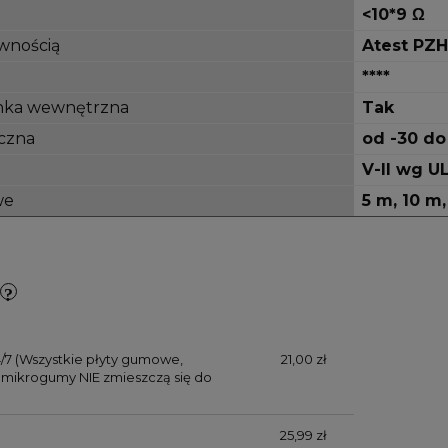
<10*9 Ω
wnością
Atest PZH
****
nka wewnętrzna
Tak
czna
od -30 do
V-II wg U
we
5 m, 10 m
/7
(Wszystkie płyty gumowe,
21,00 zł
mikrogumy NIE zmieszczą się do
25,99 zł