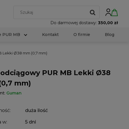
Do darmowej dostawy:
350,00 zł
e PUR MB
Kontakt
O firmie
Blog
 Lekki Ø38 mm (0,7 mm)
odciągowy PUR MB Lekki Ø38
0,7 mm)
nt:
Guman
ność:
duża ilość
 w:
5 dni