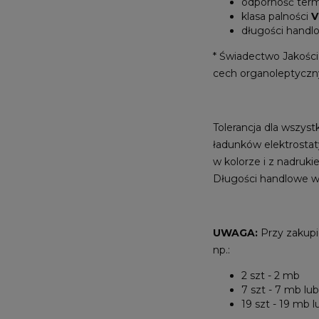
odporność ter
klasa palności
V
długości hand
* Świadectwo Jakośc
cech organoleptyczny
Tolerancja dla wszys
ładunków elektrostat
w kolorze i z nadruk
Długości handlowe w
UWAGA:
Przy zakupi
np.:
2 szt - 2 mb
7 szt - 7 mb lu
19 szt - 19 mb 