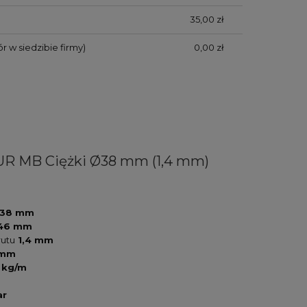
35,00 zł
r w siedzibie firmy)
0,00 zł
R MB Ciężki Ø38 mm (1,4 mm)
38 mm
46 mm
rutu
1,4 mm
 mm
 kg/m
ar