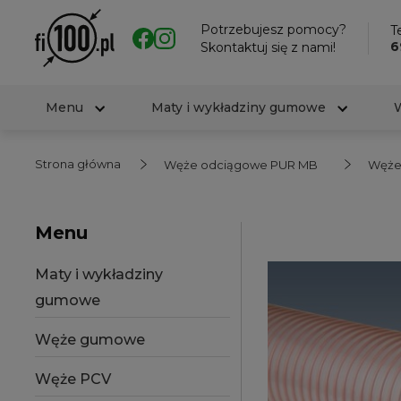
Potrzebujesz pomocy?
Te
6
Skontaktuj się z nami!
Menu
Maty i wykładziny gumowe
Strona główna
Węże odciągowe PUR MB
Węże
Menu
Maty i wykładziny
gumowe
Węże gumowe
Węże PCV