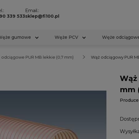
l.:
Email.:
90 339 533
sklep@fi100.pl
Węże gumowe
Węże PCV
Węże odciągow
 odciągowe PUR MB lekkie (0,7 mm)
Wąż odciągowy PUR MB
Wąż 
mm (
Produce
Dostęp
Wysyłka