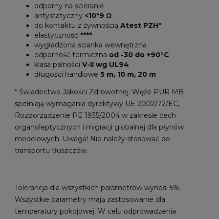
odporny na ścieranie
antystatyczny
<10*9 Ω
do kontaktu z żywnością
Atest PZH*
elastyczność
****
wygładzona ścianka wewnętrzna
odporność termiczna
od -30 do +90°C
klasa palności
V-II wg UL94
długości handlowe
5 m, 10 m, 20 m
* Świadectwo Jakości Zdrowotnej. Węże PUR MB
spełniają wymagania dyrektywy UE 2002/72/EC,
Rozporządzenie PE 1935/2004 w zakresie cech
organoleptycznych i migracji globalnej dla płynów
modelowych. Uwaga! Nie należy stosować do
transportu tłuszczów.
Tolerancja dla wszystkich parametrów wynosi 5%.
Wszystkie parametry mają zastosowanie dla
temperatury pokojowej. W celu odprowadzenia