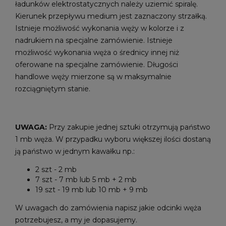
ładunków elektrostatycznych należy uziemić spiralę.
Kierunek przepływu medium jest zaznaczony strzałką.
Istnieje możliwość wykonania węży w kolorze i z
nadrukiem na specjalne zamówienie. Istnieje
możliwość wykonania węża o średnicy innej niż
oferowane na specjalne zamówienie. Długości
handlowe węży mierzone są w maksymalnie
rozciągniętym stanie.
UWAGA:
Przy zakupie jednej sztuki otrzymują państwo
1 mb węża. W przypadku wyboru większej ilości dostaną
ją państwo w jednym kawałku np.:
2 szt - 2 mb
7 szt - 7 mb lub 5 mb + 2 mb
19 szt - 19 mb lub 10 mb + 9 mb
W uwagach do zamówienia napisz jakie odcinki węża
potrzebujesz, a my je dopasujemy.