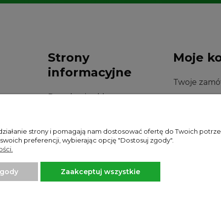
Strony
Moje k
informacyjne
Twoje zamó
Regulamin sklepu
Ustawienia 
Polityka prywatności
Przechowal
 działanie strony i pomagają nam dostosować ofertę do Twoich potr
 swoich preferencji, wybierając opcję "Dostosuj zgody".
ści.
zgody
Zaakceptuj wszystkie
Projekt i wykonanie:
Ecommercy.pl