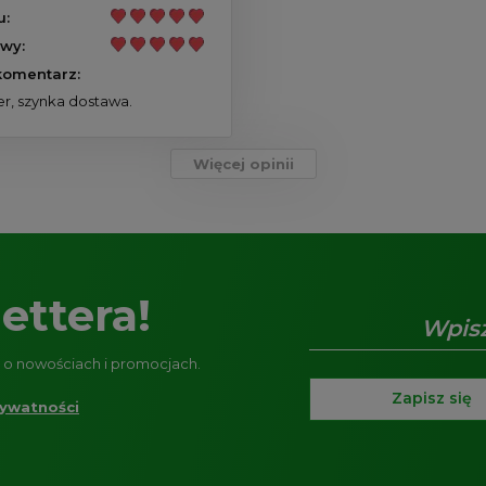
u:
wy:
omentarz:
r, szynka dostawa.
Więcej opinii
ettera!
e o nowościach i promocjach.
Zapisz się
rywatności