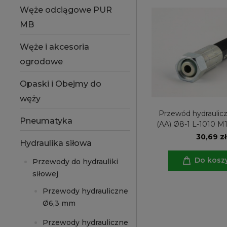
Węże odciągowe PUR
MB
Węże i akcesoria
ogrodowe
Opaski i Obejmy do
węży
Przewód hydraulicz
Pneumatyka
(AA) Ø8-1 L-1010 M1
30,69 zł
Hydraulika siłowa
Do kosz
Przewody do hydrauliki
siłowej
Przewody hydrauliczne
Ø6,3 mm
Przewody hydrauliczne