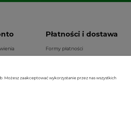
onto
Płatności i dostawa
wienia
Formy płatności
konta
Czas i koszty dostawy
nia
Czas realizacji zamówienia
zeb. Możesz zaakceptować wykorzystanie przez nas wszystkich