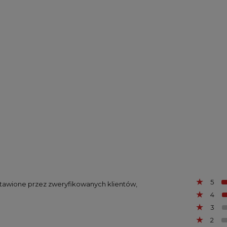
5
ystawione przez zweryfikowanych klientów,
4
3
2