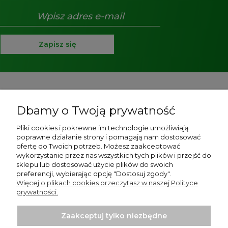
Zapisz się
Pomoc
Dbamy o Twoją prywatność
O nas
Pliki cookies i pokrewne im technologie umożliwiają
poprawne działanie strony i pomagają nam dostosować
Strony informacyjne
ofertę do Twoich potrzeb. Możesz zaakceptować
wykorzystanie przez nas wszystkich tych plików i przejść do
Moje konto
sklepu lub dostosować użycie plików do swoich
preferencji, wybierając opcję "Dostosuj zgody".
Więcej o plikach cookies przeczytasz w naszej Polityce
Płatności i dostawa
prywatności.
Zaakceptuj tylko niezbędne