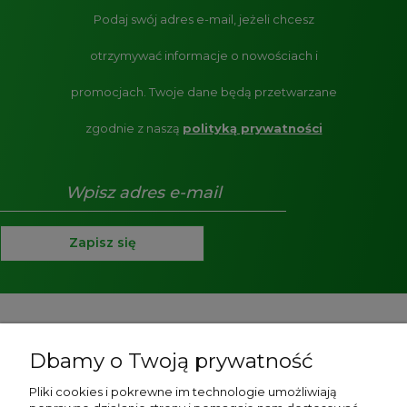
Podaj swój adres e-mail, jeżeli chcesz
otrzymywać informacje o nowościach i
promocjach.
Twoje dane będą przetwarzane
zgodnie z naszą
polityką prywatności
Zapisz się
Pomoc
Dbamy o Twoją prywatność
O nas
Pliki cookies i pokrewne im technologie umożliwiają