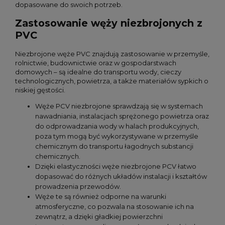
dopasowane do swoich potrzeb.
Zastosowanie węży niezbrojonych z
PVC
Niezbrojone węże PVC znajdują zastosowanie w przemyśle,
rolnictwie, budownictwie oraz w gospodarstwach
domowych – są idealne do transportu wody, cieczy
technologicznych, powietrza, a także materiałów sypkich o
niskiej gęstości.
Węże PCV niezbrojone sprawdzają się w systemach
nawadniania, instalacjach sprężonego powietrza oraz
do odprowadzania wody w halach produkcyjnych,
poza tym mogą być wykorzystywane w przemyśle
chemicznym do transportu łagodnych substancji
chemicznych.
Dzięki elastyczności węże niezbrojone PCV łatwo
dopasować do różnych układów instalacji i kształtów
prowadzenia przewodów.
Węże te są również odporne na warunki
atmosferyczne, co pozwala na stosowanie ich na
zewnątrz, a dzięki gładkiej powierzchni