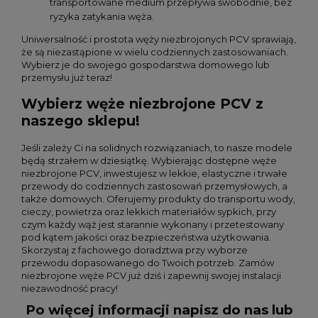
transportowane medium przepływa swobodnie, bez
ryzyka zatykania węża.
Uniwersalność i prostota węży niezbrojonych PCV sprawiają,
że są niezastąpione w wielu codziennych zastosowaniach.
Wybierz je do swojego gospodarstwa domowego lub
przemysłu już teraz!
Wybierz węże niezbrojone PCV z
naszego sklepu!
Jeśli zależy Ci na solidnych rozwiązaniach, to nasze modele
będą strzałem w dziesiątkę. Wybierając dostępne węże
niezbrojone PCV, inwestujesz w lekkie, elastyczne i trwałe
przewody do codziennych zastosowań przemysłowych, a
także domowych. Oferujemy produkty do transportu wody,
cieczy, powietrza oraz lekkich materiałów sypkich, przy
czym każdy wąż jest starannie wykonany i przetestowany
pod kątem jakości oraz bezpieczeństwa użytkowania.
Skorzystaj z fachowego doradztwa przy wyborze
przewodu dopasowanego do Twoich potrzeb. Zamów
niezbrojone węże PCV już dziś i zapewnij swojej instalacji
niezawodność pracy!
Po więcej informacji napisz do nas lub