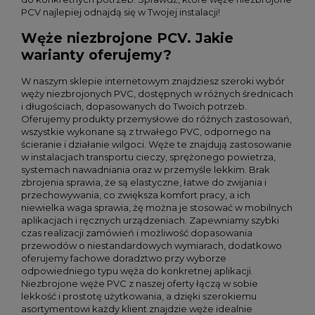
PCV najlepiej odnajdą się w Twojej instalacji!
Węże niezbrojone PCV. Jakie
warianty oferujemy?
W naszym sklepie internetowym znajdziesz szeroki wybór
węży niezbrojonych PVC, dostępnych w różnych średnicach
i długościach, dopasowanych do Twoich potrzeb.
Oferujemy produkty przemysłowe do różnych zastosowań,
wszystkie wykonane są z trwałego PVC, odpornego na
ścieranie i działanie wilgoci. Węże te znajdują zastosowanie
w instalacjach transportu cieczy, sprężonego powietrza,
systemach nawadniania oraz w przemyśle lekkim. Brak
zbrojenia sprawia, że są elastyczne, łatwe do zwijania i
przechowywania, co zwiększa komfort pracy, a ich
niewielka waga sprawia, żę można je stosować w mobilnych
aplikacjach i ręcznych urządzeniach. Zapewniamy szybki
czas realizacji zamówień i możliwość dopasowania
przewodów o niestandardowych wymiarach, dodatkowo
oferujemy fachowe doradztwo przy wyborze
odpowiedniego typu węża do konkretnej aplikacji.
Niezbrojone węże PVC z naszej oferty łączą w sobie
lekkość i prostotę użytkowania, a dzięki szerokiemu
asortymentowi każdy klient znajdzie węże idealnie