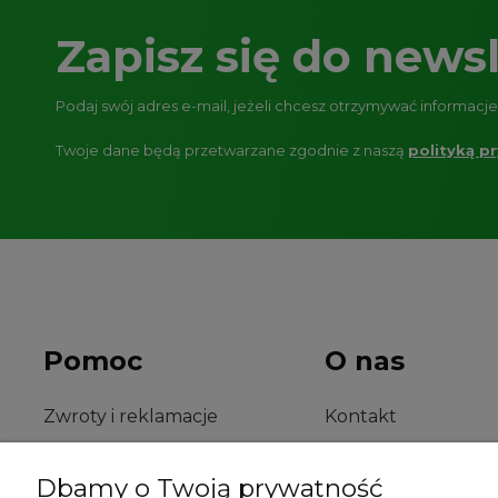
Zapisz się do newsl
Podaj swój adres e-mail, jeżeli chcesz otrzymywać informacj
Twoje dane będą przetwarzane zgodnie z naszą
polityką p
Pomoc
O nas
Zwroty i reklamacje
Kontakt
O firmie
Dbamy o Twoją prywatność