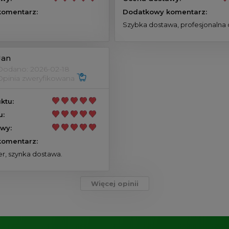
omentarz:
Dodatkowy komentarz:
Szybka dostawa, profesjonalna 
Jan
Dodano: 2026-02-18
Opinia zweryfikowana
ktu:
u:
wy:
omentarz:
r, szynka dostawa.
Więcej opinii