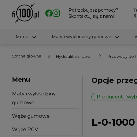
Potrzebujesz pomocy?
Te
6
Skontaktuj się z nami!
Menu
Maty i wykładziny gumowe
Strona główna
Hydraulika siłowa
Przewody do hy
Menu
Opcje prze
Maty i wykładziny
Producent: (wyb
gumowe
Węże gumowe
L-0-100
Węże PCV