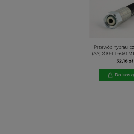
Przewód hydraulicz
(AA) Ø10-1 L-860 M1
32,16 zł
Do kosz