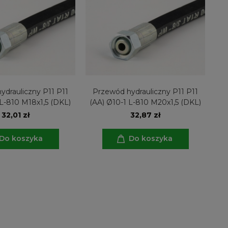
ydrauliczny P11 P11
Przewód hydrauliczny P11 P11
 L-810 M18x1,5 (DKL)
(AA) Ø10-1 L-810 M20x1,5 (DKL)
32,01 zł
32,87 zł
Do koszyka
Do koszyka