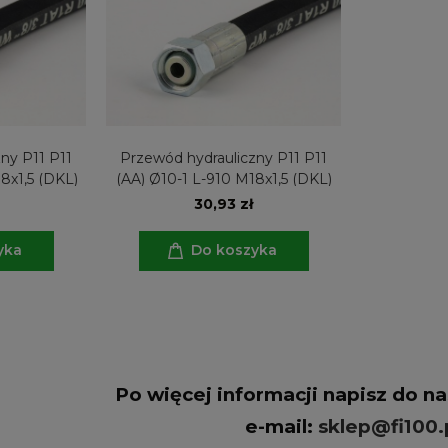
ny P11 P11
Przewód hydrauliczny P11 P11
8x1,5 (DKL)
(AA) Ø10-1 L-910 M18x1,5 (DKL)
30,93 zł
yka
Do koszyka
Po więcej informacji napisz do n
e-mail:
sklep@fi100.