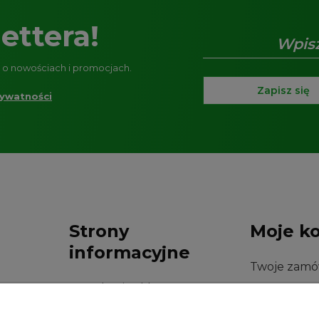
ettera!
e o nowościach i promocjach.
Zapisz się
rywatności
Strony
Moje k
informacyjne
Twoje zamó
Regulamin sklepu
Ustawienia 