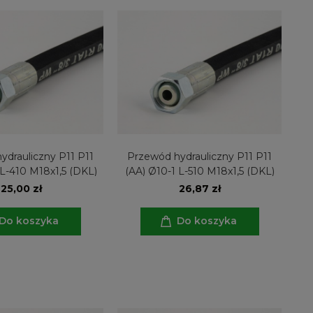
ydrauliczny P11 P11
Przewód hydrauliczny P11 P11
 L-410 M18x1,5 (DKL)
(AA) Ø10-1 L-510 M18x1,5 (DKL)
25,00 zł
26,87 zł
Do koszyka
Do koszyka