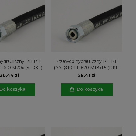
ydrauliczny P11 P11
Przewód hydrauliczny P11 P11
 L-610 M20x1,5 (DKL)
(AA) Ø10-1 L-620 M18x1,5 (DKL)
30,44 zł
28,41 zł
Do koszyka
Do koszyka