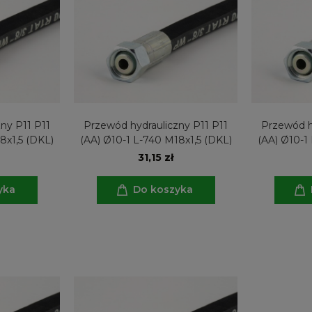
ny P11 P11
Przewód hydrauliczny P11 P11
Przewód h
8x1,5 (DKL)
(AA) Ø10-1 L-740 M18x1,5 (DKL)
(AA) Ø10-1
31,15 zł
yka
Do koszyka