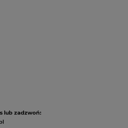
as lub zadzwoń:
pl