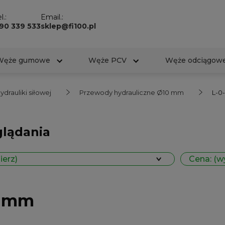
l.:
Email.:
90 339 533
sklep@fi100.pl
Węże gumowe
Węże PCV
Węże odciągow
drauliki siłowej
Przewody hydrauliczne Ø10 mm
L-0
glądania
ierz)
Cena: (w
0 mm