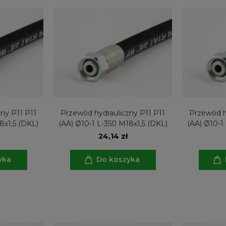
ny P11 P11
Przewód hydrauliczny P11 P11
Przewód h
8x1,5 (DKL)
(AA) Ø10-1 L-350 M18x1,5 (DKL)
(AA) Ø10-1
24,14 zł
yka
Do koszyka