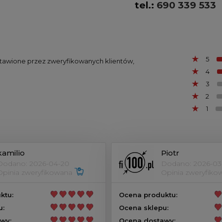
tel.:
690 339 533
5
ystawione przez zweryfikowanych klientów,
4
3
2
1
kamilio
Piotr
Dodano: 2026-04-20
Dodano: 2026-03
Opinia zweryfikowana
Opinia zweryfik
ktu:
Ocena produktu:
u:
Ocena sklepu:
wy:
Ocena dostawy: