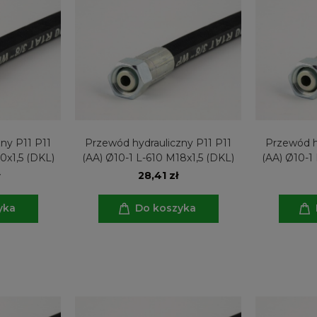
ny P11 P11
Przewód hydrauliczny P11 P11
Przewód h
0x1,5 (DKL)
(AA) Ø10-1 L-610 M18x1,5 (DKL)
(AA) Ø10-1
28,41 zł
yka
Do koszyka