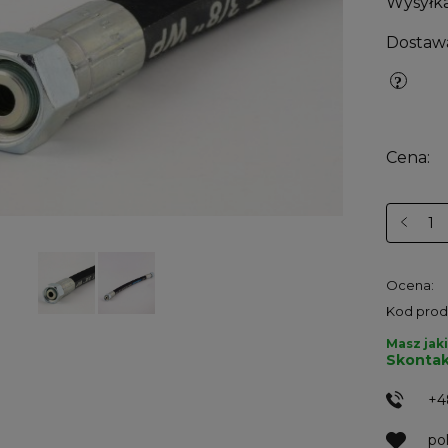
Wysyłka
Dostaw
Cena:
Ocena:
Kod prod
Masz jaki
Skontak
+4
po