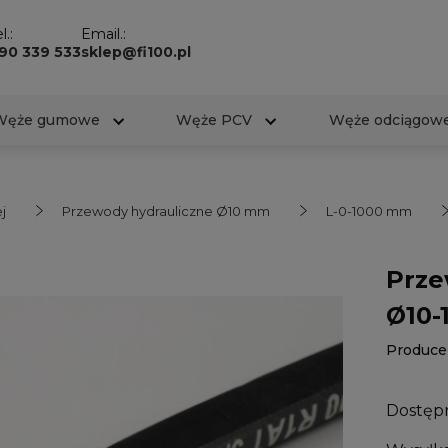
l.:
Email.:
90 339 533
sklep@fi100.pl
Węże gumowe
Węże PCV
Węże odciągow
j
Przewody hydrauliczne Ø10 mm
L-0-1000 mm
Prze
Ø10-
Produce
Dostęp