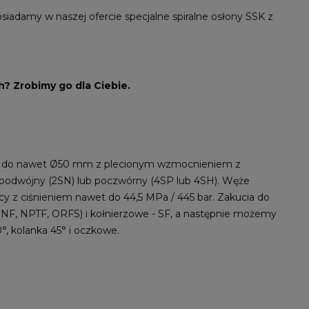
iadamy w naszej ofercie specjalne spiralne osłony SSK z
? Zrobimy go dla Ciebie.
m do nawet Ø50 mm z plecionym wzmocnieniem z
 podwójny (2SN) lub poczwórny (4SP lub 4SH). Węże
y z ciśnieniem nawet do 44,5 MPa / 445 bar. Zakucia do
NF, NPTF, ORFS) i kołnierzowe - SF, a następnie możemy
, kolanka 45° i oczkowe.