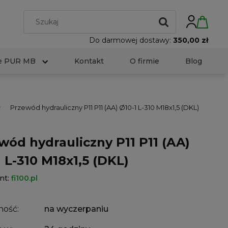
Do darmowej dostawy:
350,00 zł
e PUR MB
Kontakt
O firmie
Blog
Przewód hydrauliczny P11 P11 (AA) Ø10-1 L-310 M18x1,5 (DKL)
wód hydrauliczny P11 P11 (AA)
1 L-310 M18x1,5 (DKL)
nt:
fi100.pl
ność:
na wyczerpaniu