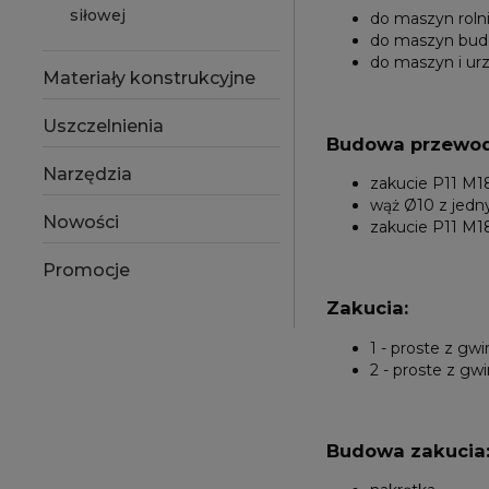
siłowej
do maszyn roln
do maszyn bud
do maszyn i ur
Materiały konstrukcyjne
Uszczelnienia
Budowa przewod
Narzędzia
zakucie P11 M18
wąż Ø10 z jed
Nowości
zakucie P11 M18
Promocje
Zakucia:
1 - proste z g
2 - proste z g
Budowa zakucia