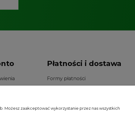
onto
Płatności i dostawa
wienia
Formy płatności
konta
Czas i koszty dostawy
nia
Czas realizacji zamówienia
zeb. Możesz zaakceptować wykorzystanie przez nas wszystkich