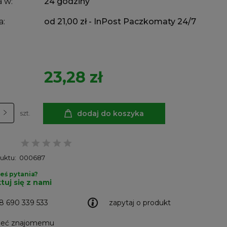
 w:
24 godziny
a:
od 21,00 zł
- InPost Paczkomaty 24/7
23,28 zł
dodaj do koszyka
szt.
uktu:
000687
eś pytania?
tuj się z nami
8 690 339 533
zapytaj o produkt
leć znajomemu