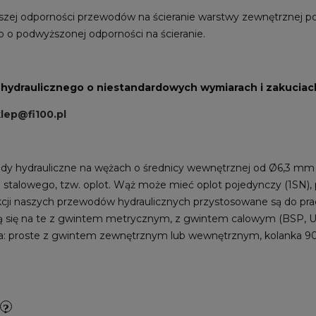
zej odporności przewodów na ścieranie warstwy zewnętrznej pos
 o podwyższonej odporności na ścieranie.
ydraulicznego o niestandardowych wymiarach i zakuciach
lep@fi100.pl
y hydrauliczne na wężach o średnicy wewnętrznej od Ø6,3 m
stalowego, tzw. oplot. Wąż może mieć oplot pojedynczy (1SN),
ji naszych przewodów hydraulicznych przystosowane są do prac
lą się na te z gwintem metrycznym, z gwintem calowym (BSP, U
cia: proste z gwintem zewnętrznym lub wewnętrznym, kolanka 90°