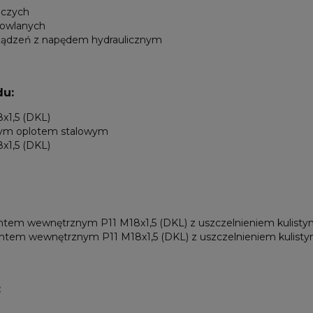
iczych
owlanych
ządzeń z napędem hydraulicznym
u:
x1,5 (DKL)
nym oplotem stalowym
x1,5 (DKL)
wintem wewnętrznym P11 M18x1,5 (DKL) z uszczelnieniem kulist
wintem wewnętrznym P11 M18x1,5 (DKL) z uszczelnieniem kulis
: