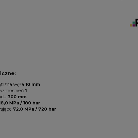
iczne:
ętrzna węża
10 mm
/ wzmocnień
1
odu
300 mm
18,0 MPa / 180 bar
wające
72,0 MPa / 720 bar