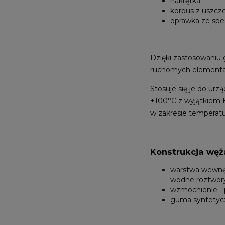
nakrętka
korpus z uszcz
oprawka ze spec
Dzięki zastosowaniu
ruchomych elementac
Stosuje się je do ur
+100°C z wyjątkiem H
w zakresie temperat
Konstrukcja węż
warstwa wewnętr
wodne roztwory
wzmocnienie - 
guma syntetycz