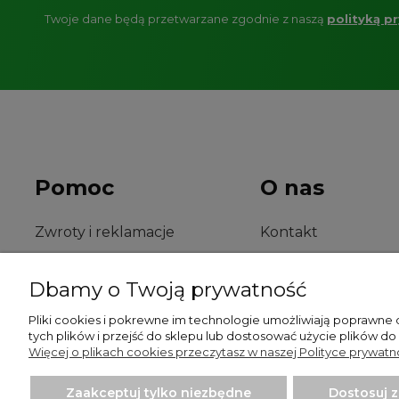
Twoje dane będą przetwarzane zgodnie z naszą
polityką p
Pomoc
O nas
Zwroty i reklamacje
Kontakt
O firmie
Dbamy o Twoją prywatność
Pliki cookies i pokrewne im technologie umożliwiają poprawne
tych plików i przejść do sklepu lub dostosować użycie plików do
Więcej o plikach cookies przeczytasz w naszej Polityce prywatno
Zaakceptuj tylko niezbędne
Dostosuj 