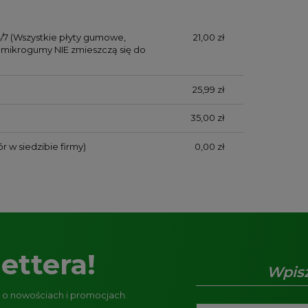
/7
(Wszystkie płyty gumowe,
21,00 zł
mikrogumy NIE zmieszczą się do
25,99 zł
35,00 zł
r w siedzibie firmy)
0,00 zł
ettera!
e o nowościach i promocjach.