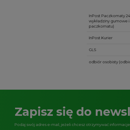
InPost Paczkomaty 24
wykładziny gumowe i 
paczkomatu)
InPost Kurier
GLS
odbiór osobisty
(odbió
Zapisz się do newsl
Podaj swój adres e-mail, jeżeli chcesz otrzymywać informacj