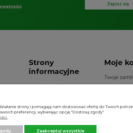
Zapisz się
rywatności
Strony
Moje k
informacyjne
Twoje zamó
Regulamin sklepu
Ustawienia 
Polityka prywatności
Przechowal
 działanie strony i pomagają nam dostosować ofertę do Twoich potr
 swoich preferencji, wybierając opcję "Dostosuj zgody".
ści.
zgody
Zaakceptuj wszystkie