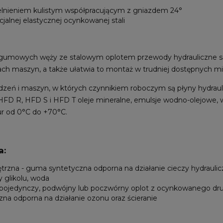
elnieniem kulistym współpracującym z gniazdem 24°
jalnej elastycznej ocynkowanej stali
 gumowych węży ze stalowym oplotem przewody hydrauliczne są 
h maszyn, a także ułatwia to montaż w trudniej dostępnych mi
ządzeń i maszyn, w których czynnikiem roboczym są płyny hydra
FD R, HFD S i HFD T oleje mineralne, emulsje wodno-olejowe, 
ur od 0°C do +70°C.
a:
zna - guma syntetyczna odporna na działanie cieczy hydraulicz
 glikolu, woda
pojedynczy, podwójny lub poczwórny oplot z ocynkowanego dru
na odporna na działanie ozonu oraz ścieranie