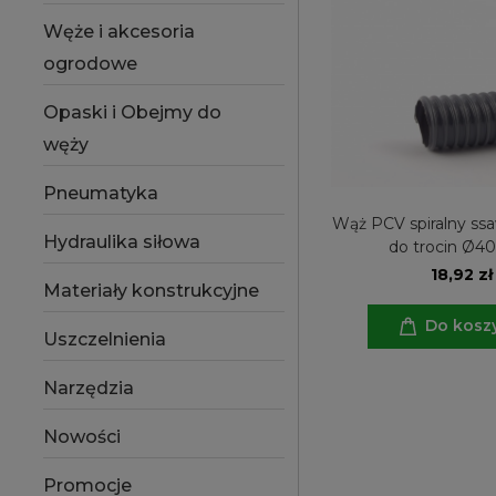
Węże i akcesoria
ogrodowe
Opaski i Obejmy do
węży
Pneumatyka
Wąż PCV spiralny ss
Hydraulika siłowa
do trocin Ø
18,92 zł
Materiały konstrukcyjne
Do kosz
Uszczelnienia
Narzędzia
Nowości
Promocje