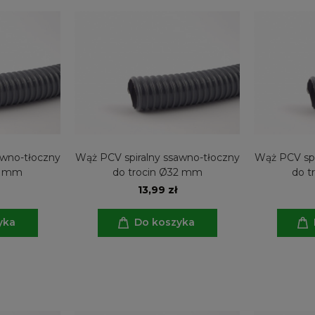
awno-tłoczny
Wąż PCV spiralny ssawno-tłoczny
Wąż PCV spi
25 mm
do trocin Ø32 mm
do t
13,99 zł
yka
Do koszyka