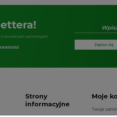
ettera!
e o nowościach i promocjach.
Zapisz się
rywatności
Strony
Moje k
informacyjne
Twoje zamó