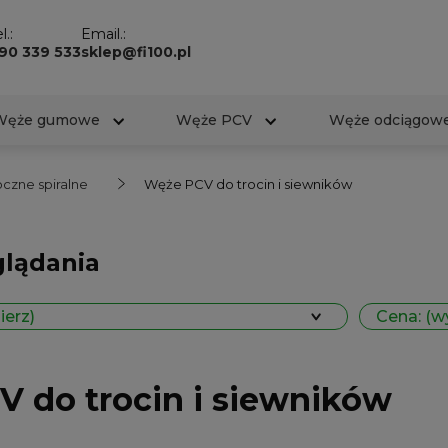
l.:
Email.:
90 339 533
sklep@fi100.pl
Węże gumowe
Węże PCV
Węże odciągow
czne spiralne
Węże PCV do trocin i siewników
glądania
ierz)
Cena: (w
 do trocin i siewników