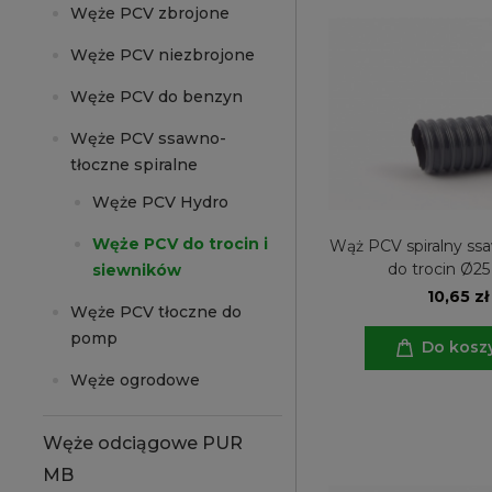
Węże PCV zbrojone
Węże PCV niezbrojone
Węże PCV do benzyn
Węże PCV ssawno-
tłoczne spiralne
Węże PCV Hydro
Węże PCV do trocin i
Wąż PCV spiralny ss
do trocin Ø
siewników
10,65 zł
Węże PCV tłoczne do
pomp
Do kosz
Węże ogrodowe
Węże odciągowe PUR
MB