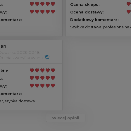
u:
Ocena sklepu:
wy:
Ocena dostawy:
omentarz:
Dodatkowy komentarz:
Szybka dostawa, profesjonalna 
Jan
Dodano: 2026-02-18
Opinia zweryfikowana
ktu:
u:
wy:
omentarz:
r, szynka dostawa.
Więcej opinii