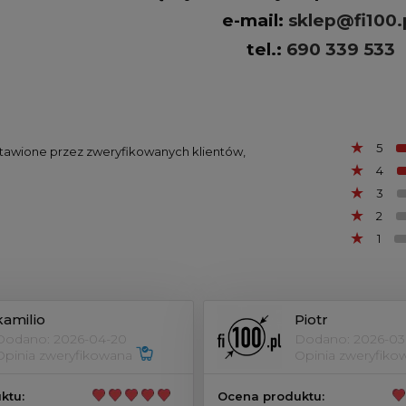
e-mail:
sklep@fi100.
tel.:
690 339 533
5
ystawione przez zweryfikowanych klientów,
4
3
2
1
kamilio
Piotr
Dodano: 2026-04-20
Dodano: 2026-03
Opinia zweryfikowana
Opinia zweryfik
ktu:
Ocena produktu: