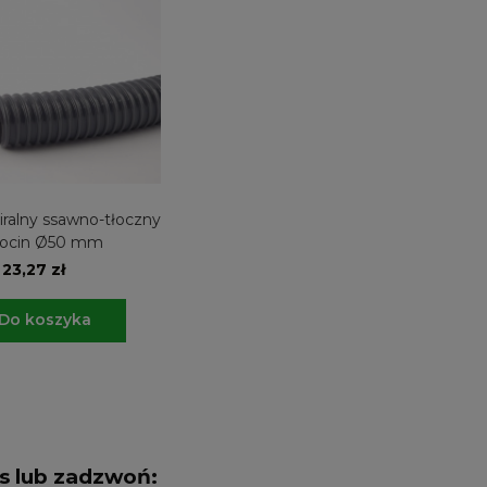
ralny ssawno-tłoczny
rocin Ø50 mm
23,27 zł
Do koszyka
as lub zadzwoń: