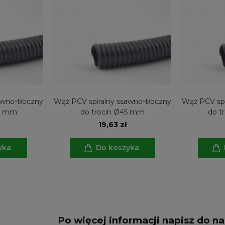
awno-tłoczny
Wąż PCV spiralny ssawno-tłoczny
Wąż PCV spi
40 mm
do trocin Ø45 mm
do t
19,63 zł
yka
Do koszyka
Po więcej informacji napisz do n