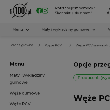
Potrzebujesz pomocy?
Te
6
Skontaktuj się z nami!
Menu
Maty i wykładziny gumowe
Strona główna
Węże PCV
Węże PCV ssawno-tło
Menu
Opcje prze
Maty i wykładziny
Producent: (wyb
gumowe
Węże gumowe
Węże PCV
Węże PCV