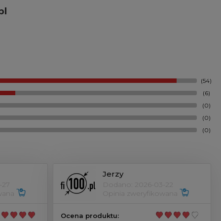
pl
(54)
(6)
(0)
(0)
(0)
Jerzy
-27
Dodano: 2026-03-22
owana
Opinia zweryfikowana
Ocena produktu: