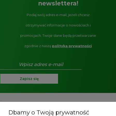
newslettera!
Podaj swój adres e-mail, jeżeli chcesz
otrzymywać informacje o nowościach i
promocjach.
Twoje dane będą przetwarzane
zgodnie z naszą
polityką prywatności
Zapisz się
Pomoc
Dbamy o Twoją prywatność