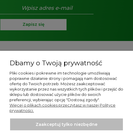
Zapisz się
Pomoc
Dbamy o Twoją prywatność
O nas
Pliki cookies i pokrewne im technologie umożliwiają
poprawne działanie strony i pomagają nam dostosować
Strony informacyjne
ofertę do Twoich potrzeb. Możesz zaakceptować
wykorzystanie przez nas wszystkich tych plików i przejść do
Moje konto
sklepu lub dostosować użycie plików do swoich
preferencji, wybierając opcję "Dostosuj zgody".
Więcej o plikach cookies przeczytasz w naszej Polityce
Płatności i dostawa
prywatności.
Zaakceptuj tylko niezbędne