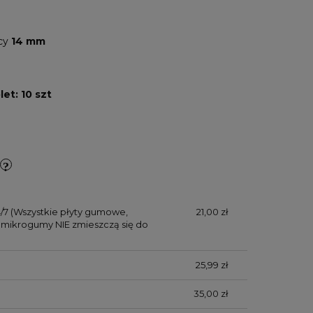
icy
14 mm
et: 10 szt
/7
(Wszystkie płyty gumowe,
21,00 zł
mikrogumy NIE zmieszczą się do
25,99 zł
35,00 zł