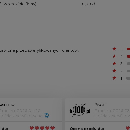
r w siedzibie firmy)
0,00 zł
5
ystawione przez zweryfikowanych klientów,
4
3
2
1
kamilio
Piotr
Dodano: 2026-04-20
Dodano: 2026-03
Opinia zweryfikowana
Opinia zweryfik
ktu:
Ocena produktu: