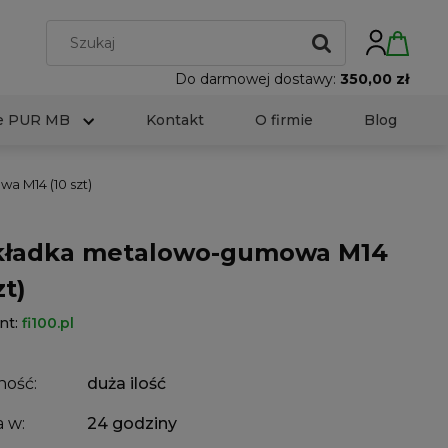
Do darmowej dostawy:
350,00 zł
e PUR MB
Kontakt
O firmie
Blog
 M14 (10 szt)
ładka metalowo-gumowa M14
zt)
nt:
fi100.pl
ność:
duża ilość
 w:
24 godziny