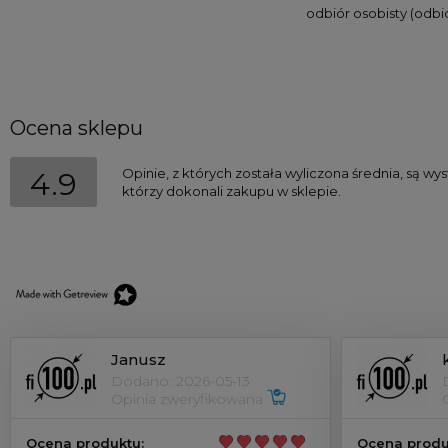
odbiór osobisty
(odbió
Ocena sklepu
Opinie, z których została wyliczona średnia, są w
4.9
którzy dokonali zakupu w sklepie.
Janusz
Dodano: 2026-05-13
Opinia zweryfikowana
Ocena produktu:
Ocena produ