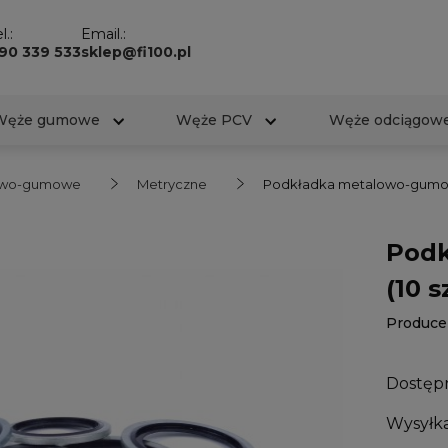
l.:
Email.:
90 339 533
sklep@fi100.pl
Węże gumowe
Węże PCV
Węże odciągow
lowo-gumowe
Metryczne
Podkładka metalowo-gumowa
Podk
(10 s
Produce
Dostęp
Wysyłka