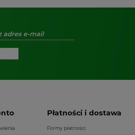
onto
Płatności i dostawa
wienia
Formy płatności