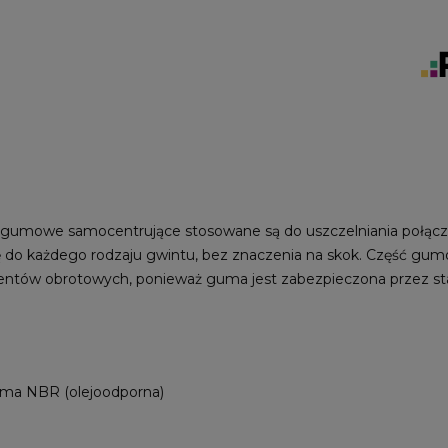
gumowe samocentrujące stosowane są do uszczelniania połącze
ę do każdego rodzaju gwintu, bez znaczenia na skok. Część gum
tów obrotowych, ponieważ guma jest zabezpieczona przez stal
uma NBR (olejoodporna)