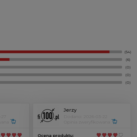
(54)
(6)
(0)
(0)
(0)
Jerzy
-27
Dodano: 2026-03-22
owana
Opinia zweryfikowana
Ocena produktu: