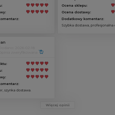
u:
Ocena sklepu:
wy:
Ocena dostawy:
omentarz:
Dodatkowy komentarz:
Szybka dostawa, profesjonalna 
Jan
Dodano: 2026-02-18
Opinia zweryfikowana
ktu:
u:
wy:
omentarz:
r, szynka dostawa.
Więcej opinii