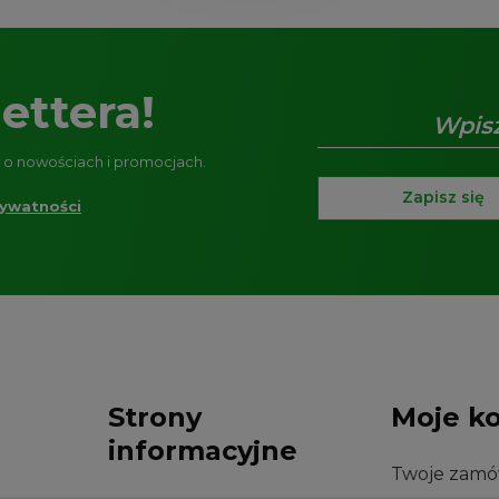
ettera!
e o nowościach i promocjach.
Zapisz się
rywatności
Strony
Moje k
informacyjne
Twoje zamó