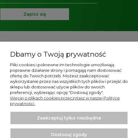
Zapisz się
Pomoc
Dbamy o Twoją prywatność
O nas
Pliki cookies i pokrewne im technologie umożliwiają
poprawne działanie strony i pomagają nam dostosować
Strony informacyjne
ofertę do Twoich potrzeb. Możesz zaakceptować
wykorzystanie przez nas wszystkich tych plików i przejść do
Moje konto
sklepu lub dostosować użycie plików do swoich
preferencji, wybierając opcję "Dostosuj zgody".
Więcej o plikach cookies przeczytasz w naszej Polityce
Płatności i dostawa
prywatności.
Zaakceptuj tylko niezbędne
Dostosuj zgody