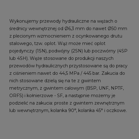
Wykonujemy przewody hydrauliczne na wężach o
średnicy wewnętrznej od Ø6,3 mm do nawet Ø50 mm
z plecionym wzmocnieniem z ocynkowanego drutu
stalowego, tzw. oplot. Wąż może mieć oplot
pojedynczy (1SN), podwójny (2SN) lub poczwórny (4SP
lub 4SH). Węże stosowane do produkcji naszych
przewodów hydraulicznych przystosowane są do pracy
z ciśnieniem nawet do 44,5 MPa / 445 bar. Zakucia do
nich stosowane dzielą się na te z gwintem
metrycznym, z gwintem calowym (BSP, UNF, NPTF,
ORFS) i kołnierzowe - SF, a następnie możemy je
podzielić na zakucia: proste z gwintem zewnętrznym
lub wewnętrznym, kolanka 90°, kolanka 45° i oczkowe.