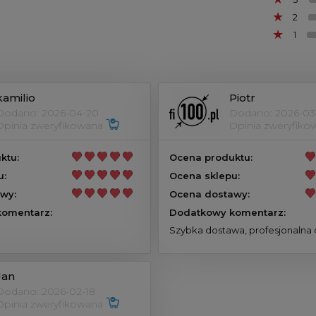
2
1
kamilio
Piotr
Dodano: 2026-04-20
Dodano: 2026-03
Opinia zweryfikowana
Opinia zweryfik
ktu:
Ocena produktu:
u:
Ocena sklepu:
wy:
Ocena dostawy:
omentarz:
Dodatkowy komentarz:
Szybka dostawa, profesjonalna 
Jan
Dodano: 2026-02-18
Opinia zweryfikowana