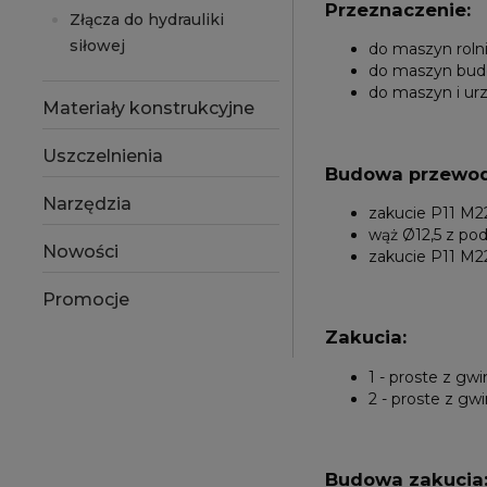
Przeznaczenie:
Złącza do hydrauliki
siłowej
do maszyn roln
do maszyn bud
do maszyn i ur
Materiały konstrukcyjne
Uszczelnienia
Budowa przewod
Narzędzia
zakucie P11 M22
wąż Ø12,5 z p
Nowości
zakucie P11 M22
Promocje
Zakucia:
1 - proste z g
2 - proste z g
Budowa zakucia