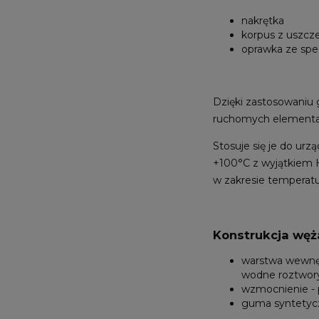
nakrętka
korpus z uszcz
oprawka ze spec
Dzięki zastosowaniu
ruchomych elementac
Stosuje się je do ur
+100°C z wyjątkiem H
w zakresie temperat
Konstrukcja węż
warstwa wewnętr
wodne roztwory
wzmocnienie - 
guma syntetycz