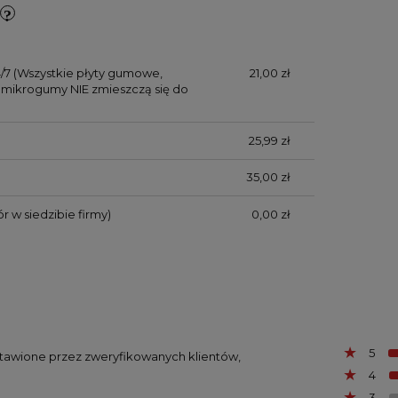
/7
(Wszystkie płyty gumowe,
21,00 zł
mikrogumy NIE zmieszczą się do
25,99 zł
35,00 zł
r w siedzibie firmy)
0,00 zł
5
ystawione przez zweryfikowanych klientów,
4
3