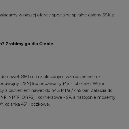
iadamy w naszej ofercie specjalne spiralne osłony SSK z
? Zrobimy go dla Ciebie.
m do nawet Ø50 mm z plecionym wzmocnieniem z
 podwójny (2SN) lub poczwórny (4SP lub 4SH). Węże
y z ciśnieniem nawet do 44,5 MPa / 445 bar. Zakucia do
NF, NPTF, ORFS) i kołnierzowe - SF, a następnie możemy
, kolanka 45° i oczkowe.