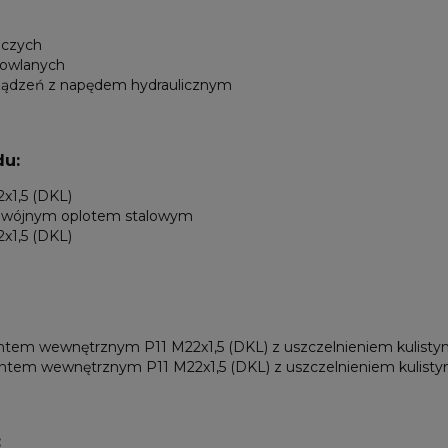
iczych
owlanych
ządzeń z napędem hydraulicznym
u:
x1,5 (DKL)
odwójnym oplotem stalowym
x1,5 (DKL)
wintem wewnętrznym P11 M22x1,5 (DKL) z uszczelnieniem kulist
wintem wewnętrznym P11 M22x1,5 (DKL) z uszczelnieniem kulis
: