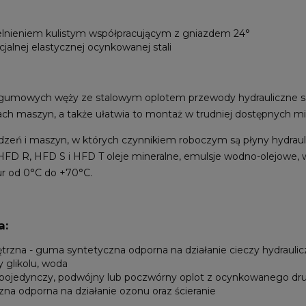
elnieniem kulistym współpracującym z gniazdem 24°
jalnej elastycznej ocynkowanej stali
 gumowych węży ze stalowym oplotem przewody hydrauliczne są 
h maszyn, a także ułatwia to montaż w trudniej dostępnych mi
ządzeń i maszyn, w których czynnikiem roboczym są płyny hydra
FD R, HFD S i HFD T oleje mineralne, emulsje wodno-olejowe, 
ur od 0°C do +70°C.
a:
zna - guma syntetyczna odporna na działanie cieczy hydraulicz
 glikolu, woda
pojedynczy, podwójny lub poczwórny oplot z ocynkowanego dru
na odporna na działanie ozonu oraz ścieranie