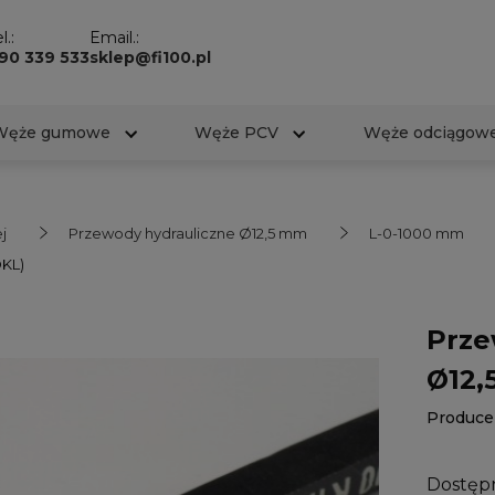
l.:
Email.:
90 339 533
sklep@fi100.pl
Węże gumowe
Węże PCV
Węże odciągow
j
Przewody hydrauliczne Ø12,5 mm
L-0-1000 mm
DKL)
Prze
Ø12,
Produce
Dostęp