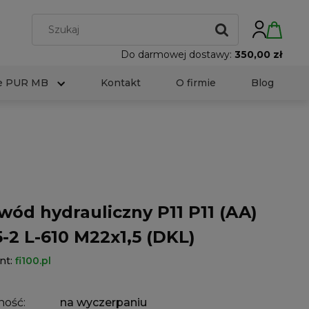
Do darmowej dostawy:
350,00 zł
e PUR MB
Kontakt
O firmie
Blog
wód hydrauliczny P11 P11 (AA)
5-2 L-610 M22x1,5 (DKL)
nt:
fi100.pl
ność:
na wyczerpaniu