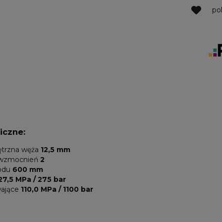
po
iczne:
ętrzna węża
12,5 mm
/ wzmocnień
2
odu
600 mm
27,5 MPa / 275 bar
wające
110,0 MPa / 1100 bar