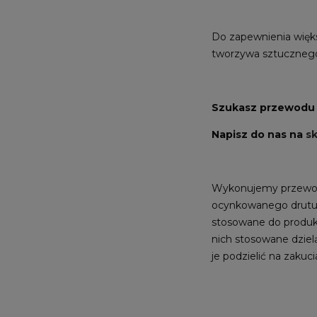
Do zapewnienia więks
tworzywa sztucznego
Szukasz przewodu h
Napisz do nas na
sk
Wykonujemy przewod
ocynkowanego drutu 
stosowane do produkc
nich stosowane dzie
je podzielić na zaku