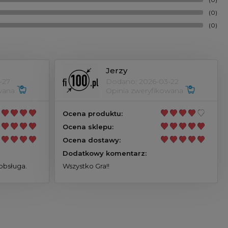
(0)
(0)
Jerzy
-27
Dodano: 2026-03-22
owana
Opinia zweryfikowana
Ocena produktu:
Ocena sklepu:
Ocena dostawy:
Dodatkowy komentarz:
obsługa.
Wszystko Gra!!