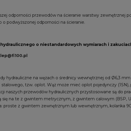
zej odporności przewodów na ścieranie warstwy zewnętrznej pos
 o podwyższonej odporności na ścieranie.
ydraulicznego o niestandardowych wymiarach i zakuciach
lep@fi100.pl
y hydrauliczne na wężach o średnicy wewnętrznej od Ø6,3 m
stalowego, tzw. oplot. Wąż może mieć oplot pojedynczy (1SN),
ji naszych przewodów hydraulicznych przystosowane są do prac
lą się na te z gwintem metrycznym, z gwintem calowym (BSP, U
cia: proste z gwintem zewnętrznym lub wewnętrznym, kolanka 90°