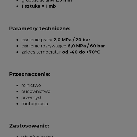
grubość ścianki
2,5
mm
1 sztuka = 1 mb
Parametry techniczne:
ciśnienie pracy
2,0 MPa / 20 bar
ciśnienie rozrywające
6,0 MPa / 60 bar
zakres temperatur
od -40
do +70°C
Przeznaczenie:
rolnictwo
budownictwo
przemysł
motoryzacja
Zastosowanie:
wielofunkcyjny