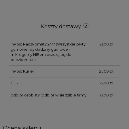
Koszty dostawy
InPost Paczkomaty 24/7
(Wszystkie płyty
21,00 zł
gumowe, wykładziny gumowe i
mikrogumy NIE zmieszczą się do
paczkomatu)
InPost Kurier
25,99 zł
GLS
35,00 zł
odbiór osobisty
(odbiór w siedzibie firmy)
0,00 zł
Ocena sklepu