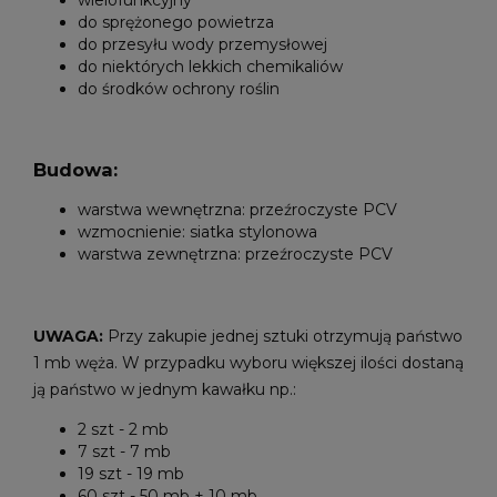
do sprężonego powietrza
do przesyłu wody przemysłowej
do niektórych lekkich chemikaliów
do środków ochrony roślin
Budowa:
warstwa wewnętrzna: przeźroczyste PCV
wzmocnienie: siatka stylonowa
warstwa zewnętrzna: przeźroczyste PCV
UWAGA:
Przy zakupie jednej sztuki otrzymują państwo
1 mb węża. W przypadku wyboru większej ilości dostaną
ją państwo w jednym kawałku np.:
2 szt - 2 mb
7 szt - 7 mb
19 szt - 19 mb
60 szt - 50 mb + 10 mb