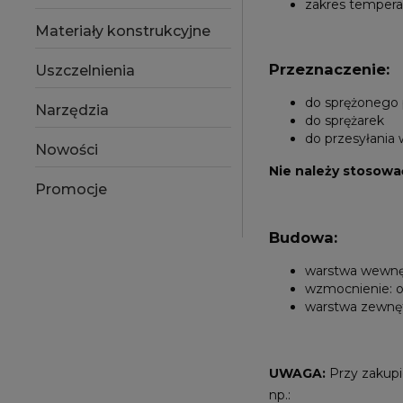
zakres temper
Materiały konstrukcyjne
Przeznaczenie:
Uszczelnienia
do sprężonego 
Narzędzia
do sprężarek
do przesyłania
Nowości
Nie należy stosować
Promocje
Budowa:
warstwa wewnęt
wzmocnienie: o
warstwa zewnęt
UWAGA:
Przy zakupi
np.: