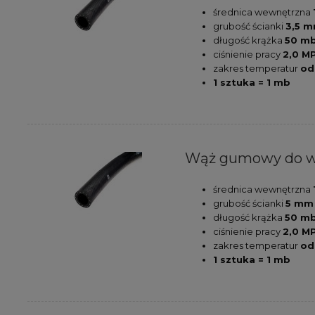
średnica wewnętrzna
grubość ścianki
3,5 
długość krążka
50 m
ciśnienie pracy
2,0 MP
zakres temperatur
od
1 sztuka = 1 mb
Wąż gumowy do w
średnica wewnętrzna
grubość ścianki
5 mm
długość krążka
50 m
ciśnienie pracy
2,0 MP
zakres temperatur
od
1 sztuka = 1 mb