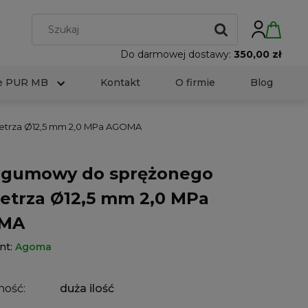
Do darmowej dostawy:
350,00 zł
e PUR MB
Kontakt
O firmie
Blog
trza Ø12,5 mm 2,0 MPa AGOMA
gumowy do sprężonego
etrza Ø12,5 mm 2,0 MPa
MA
nt:
Agoma
ność:
duża ilość