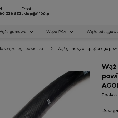
l.:
Email.:
90 339 533
sklep@fi100.pl
Węże gumowe
Węże PCV
Węże odciągow
 sprężonego powietrza
Wąż gumowy do sprężonego powie
Wąż 
powi
AGO
Produce
Dostęp