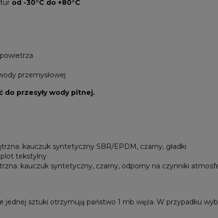
atur
od -30°C do +80°C
powietrza
 wody przemysłowej
 do przesyły wody pitnej.
rzna: kauczuk syntetyczny SBR/EPDM, czarny, gładki
plot tekstylny
rzna: kauczuk syntetyczny, czarny, odporny na czynniki atmosf
e jednej sztuki otrzymują państwo 1 mb węża. W przypadku wybo