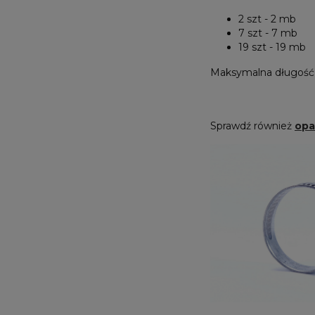
2 szt - 2 mb
7 szt - 7 mb
19 szt - 19 mb
Maksymalna długość
Sprawdź również
opa