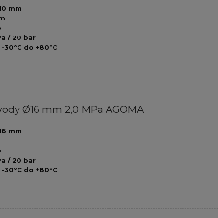
10 mm
mm
b
a / 20 bar
 -30°C do +80°C
ody Ø16 mm 2,0 MPa AGOMA
16 mm
b
a / 20 bar
 -30°C do +80°C