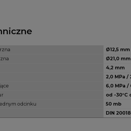
hniczne
rzna
Ø12,5 mm
rzna
Ø21,0 mm
4,2 mm
2,0 MPa / 
jące
6,0 MPa / 
ur
od -30°C 
 jednym odcinku
50 mb
DIN 20018