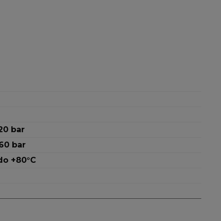
20 bar
60 bar
do +80°C