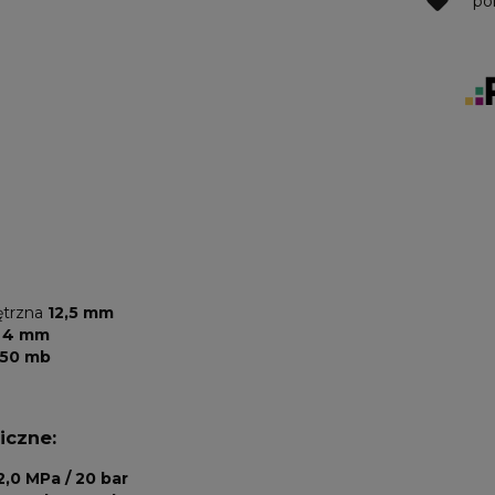
po
ętrzna
12,5 mm
i
4 mm
50 mb
iczne:
2,0 MPa / 20 bar