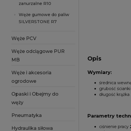
zanurzalne R10
Węże gumowe do paliw
SILVERSTONE R7
Węże PCV
Węże odciągowe PUR
Opis
MB
Wymiary:
Węże i akcesoria
ogrodowe
średnica wewn
grubość ściank
Opaski i Obejmy do
długość krążka
węży
Pneumatyka
Parametry techn
ciśnienie pracy
Hydraulika siłowa