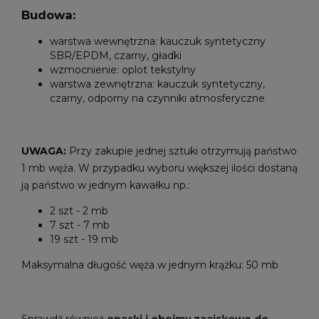
Budowa:
warstwa wewnętrzna: kauczuk syntetyczny
SBR/EPDM, czarny, gładki
wzmocnienie: oplot tekstylny
warstwa zewnętrzna: kauczuk syntetyczny,
czarny, odporny na czynniki atmosferyczne
UWAGA:
Przy zakupie jednej sztuki otrzymują państwo
1 mb węża. W przypadku wyboru większej ilości dostaną
ją państwo w jednym kawałku np.:
2 szt - 2 mb
7 szt - 7 mb
19 szt - 19 mb
Maksymalna długość węża w jednym krążku: 50 mb
Sprawdź również
opaski i obejmy zaciskowe do