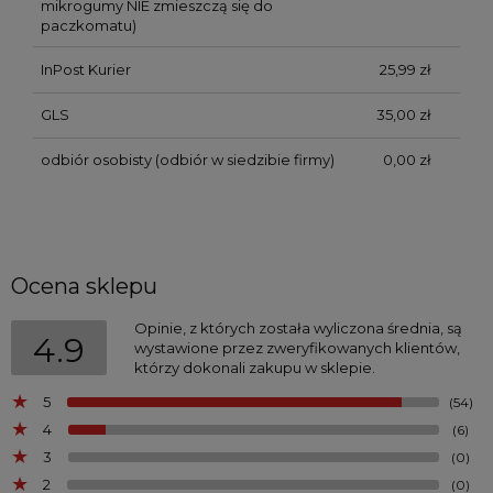
mikrogumy NIE zmieszczą się do
paczkomatu)
InPost Kurier
25,99 zł
GLS
35,00 zł
odbiór osobisty
(odbiór w siedzibie firmy)
0,00 zł
Ocena sklepu
Opinie, z których została wyliczona średnia, są
4.9
wystawione przez zweryfikowanych klientów,
którzy dokonali zakupu w sklepie.
5
(54)
4
(6)
3
(0)
2
(0)