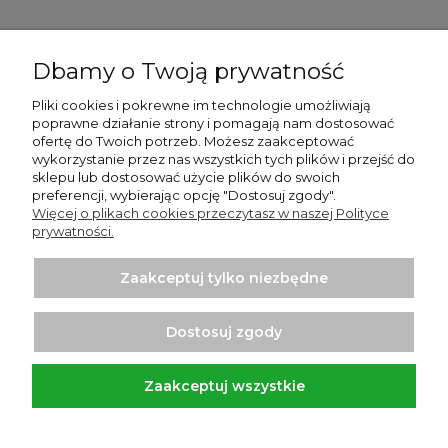
Pomoc
Dbamy o Twoją prywatność
O nas
Pliki cookies i pokrewne im technologie umożliwiają
poprawne działanie strony i pomagają nam dostosować
Strony informacyjne
ofertę do Twoich potrzeb. Możesz zaakceptować
wykorzystanie przez nas wszystkich tych plików i przejść do
Moje konto
sklepu lub dostosować użycie plików do swoich
preferencji, wybierając opcję "Dostosuj zgody".
Więcej o plikach cookies przeczytasz w naszej Polityce
Płatności i dostawa
prywatności.
Zaakceptuj tylko niezbędne
Dostosuj zgody
Zaakceptuj wszystkie
Projekt i wykonanie:
Ecommercy.pl