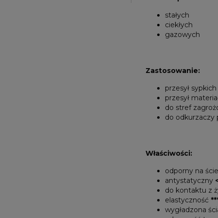
stałych
ciekłych
gazowych
Zastosowanie:
przesył sypkic
przesył materi
do stref zagr
do odkurzaczy
Właściwości:
odporny na ście
antystatyczny
do kontaktu z 
elastyczność
**
wygładzona śc