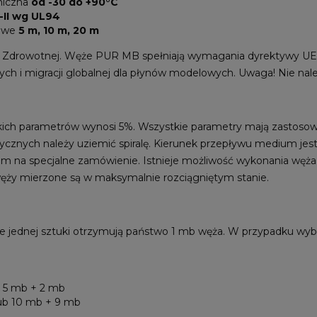
miczna
od -30 do +90°C
-II wg UL94
lowe
5 m, 10 m, 20 m
i Zdrowotnej. Węże PUR MB spełniają wymagania dyrektywy UE
ch i migracji globalnej dla płynów modelowych. Uwaga! Nie nal
tkich parametrów wynosi 5%. Wszystkie parametry mają zastoso
ycznych należy uziemić spiralę. Kierunek przepływu medium jest
iem na specjalne zamówienie. Istnieje możliwość wykonania węża 
ęży mierzone są w maksymalnie rozciągniętym stanie.
e jednej sztuki otrzymują państwo 1 mb węża. W przypadku wybo
b 5 mb + 2 mb
lub 10 mb + 9 mb