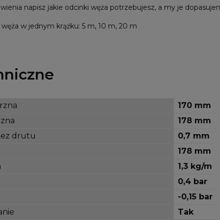
nia napisz jakie odcinki węża potrzebujesz, a my je dopasuje
węża w jednym krążku: 5 m, 10 m, 20 m
hniczne
rzna
170 mm
rzna
178 mm
bez drutu
0,7 mm
178 mm
a
1,3 kg/m
0,4 bar
-0,15 bar
anie
Tak