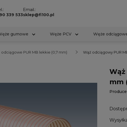
l.:
Email.:
90 339 533
sklep@fi100.pl
Węże gumowe
Węże PCV
Węże odciągow
 odciągowe PUR MB lekkie (0,7 mm)
Wąż odciągowy PUR MB
Wąż 
mm (
Produce
Dostęp
Wysyłka