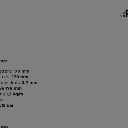
zne:
ętrzna
170 mm
ętrzna
178 mm
 bez drutu
0,7 mm
nia
178 mm
jna
1,3 kg/m
ar
,15 bar
iów: