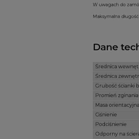
W uwagach do zamówie
Maksymalna długość 
Dane tec
Średnica wewnęt
Średnica zewnęt
Grubość ścianki 
Promień zginania
Masa orientacyjn
Ciśnienie
Podciśnienie
Odporny na ścier