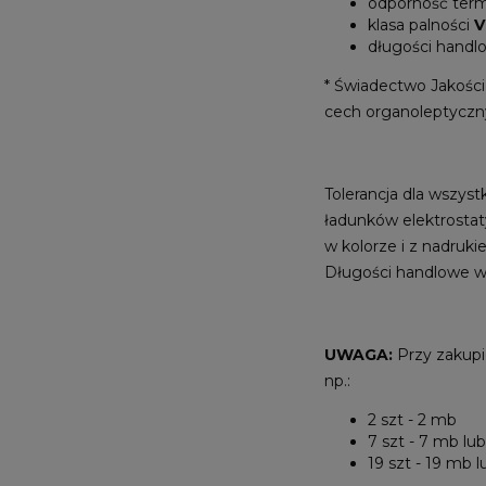
odporność ter
klasa palności
V
długości hand
* Świadectwo Jakośc
cech organoleptyczny
Tolerancja dla wszys
ładunków elektrostat
w kolorze i z nadruk
Długości handlowe w
UWAGA:
Przy zakupi
np.:
2 szt - 2 mb
7 szt - 7 mb lu
19 szt - 19 mb 