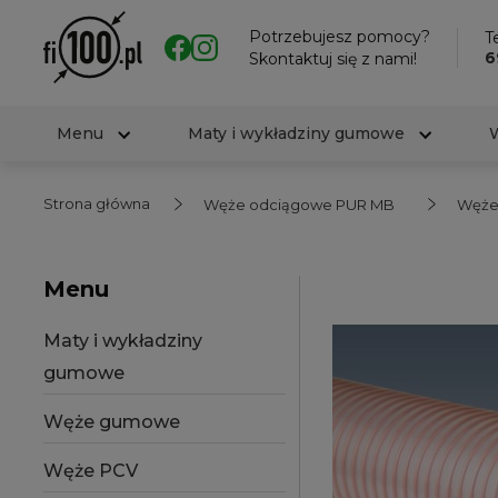
Potrzebujesz pomocy?
Te
6
Skontaktuj się z nami!
Menu
Maty i wykładziny gumowe
Strona główna
Węże odciągowe PUR MB
Węże
Menu
Maty i wykładziny
gumowe
Węże gumowe
Węże PCV