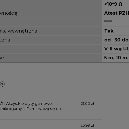
<10*9 Ω
wnością
Atest PZH
****
nka wewnętrzna
Tak
czna
od -30 do
V-II wg U
we
5 m, 10 m
/7
(Wszystkie płyty gumowe,
21,00 zł
mikrogumy NIE zmieszczą się do
25,99 zł