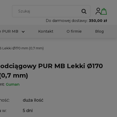
Do darmowej dostawy:
350,00 zł
e PUR MB
Kontakt
O firmie
Blog
 Lekki Ø170 mm (0,7 mm)
odciągowy PUR MB Lekki Ø170
0,7 mm)
nt:
Guman
ność:
duża ilość
 w:
5 dni