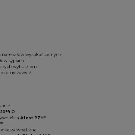
h materiałów wysokościernych
ałów sypkich
ożonych wybuchem
 przemysłowych
ranie
<10*9 Ω
żywnością
Atest PZH*
**
ianka wewnętrzna