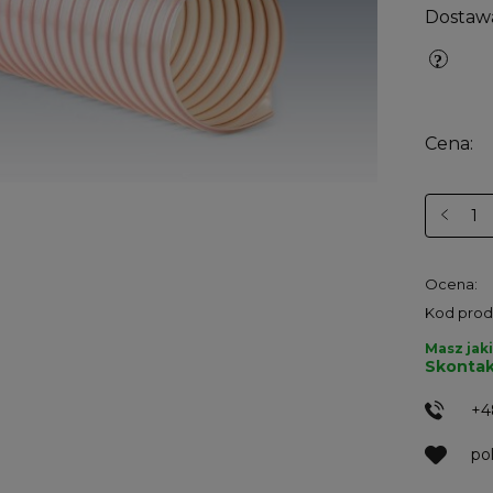
Dostaw
Cena:
Ocena:
Kod prod
Masz jaki
Skontak
+4
po