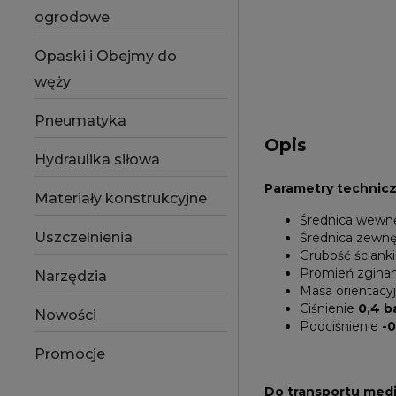
ogrodowe
Opaski i Obejmy do
węży
Pneumatyka
Opis
Hydraulika siłowa
Parametry technic
Materiały konstrukcyjne
Średnica wewn
Uszczelnienia
Średnica zewn
Grubość ścianki
Promień zgina
Narzędzia
Masa orientacy
Ciśnienie
0,4 b
Nowości
Podciśnienie
-0
Promocje
Do transportu med