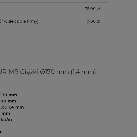
35,00 zł
r w siedzibie firmy)
0,00 zł
R MB Ciężki Ø170 mm (1,4 mm)
170 mm
180 mm
rutu
1,4 mm
0 mm
 kg/m
r