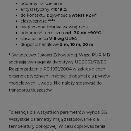
odporny na ścieranie
antystatyczny
<10*9 Ω
do kontaktu z żywnością
Atest PZH*
elastyczność
****
wygładzona ścianka wewnętrzna
odporność termiczna
od -30 do +90°C
klasa palności
V-II wg UL94
długości handlowe
5 m, 10 m, 20 m
* Świadectwo Jakości Zdrowotnej. Węże PUR MB
spełniają wymagania dyrektywy UE 2002/72/EC,
Rozporządzenie PE 1935/2004 w zakresie cech
organoleptycznych i migracji globalnej dla płynów
modelowych. Uwaga! Nie należy stosować do
transportu tłuszczów.
Tolerancja dla wszystkich parametrów wynosi 5%.
Wszystkie parametry mają zastosowanie dla
temperatury pokojowej. W celu odprowadzenia