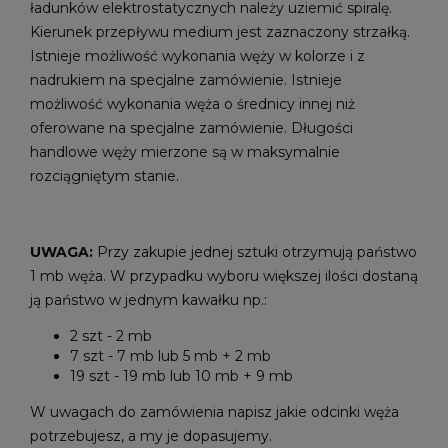
ładunków elektrostatycznych należy uziemić spiralę.
Kierunek przepływu medium jest zaznaczony strzałką.
Istnieje możliwość wykonania węży w kolorze i z
nadrukiem na specjalne zamówienie. Istnieje
możliwość wykonania węża o średnicy innej niż
oferowane na specjalne zamówienie. Długości
handlowe węży mierzone są w maksymalnie
rozciągniętym stanie.
UWAGA:
Przy zakupie jednej sztuki otrzymują państwo
1 mb węża. W przypadku wyboru większej ilości dostaną
ją państwo w jednym kawałku np.:
2 szt - 2 mb
7 szt - 7 mb lub 5 mb + 2 mb
19 szt - 19 mb lub 10 mb + 9 mb
W uwagach do zamówienia napisz jakie odcinki węża
potrzebujesz, a my je dopasujemy.