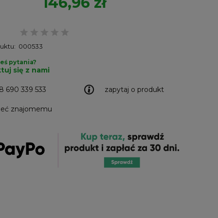
146,96 zł
uktu:
000533
eś pytania?
tuj się z nami
8 690 339 533
zapytaj o produkt
leć znajomemu