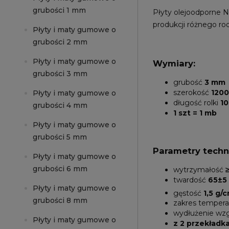
grubości 1 mm
Płyty olejoodporne 
produkcji różnego rod
Płyty i maty gumowe o
grubości 2 mm
Płyty i maty gumowe o
Wymiary:
grubości 3 mm
grubość
3 mm
szerokość
120
Płyty i maty gumowe o
długość rolki
1
grubości 4 mm
1 szt = 1 mb
Płyty i maty gumowe o
grubości 5 mm
Parametry techn
Płyty i maty gumowe o
grubości 6 mm
wytrzymałość
twardość
65±5 
Płyty i maty gumowe o
gęstość
1,5 g/
grubości 8 mm
zakres temper
wydłużenie wz
Płyty i maty gumowe o
z 2 przekładk