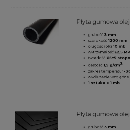
Płyta gumowa ole
grubość
3 mm
szerokość
1200 mm
długość rolki
10 mb
wytrzymałość
≥2,5 M
twardość
65±5 stopn
3
gęstość
1,5 g/cm
zakres temperatur
-3
wydłużenie względn
1 sztuka = 1 mb
Płyta gumowa olej
grubość
3 mm