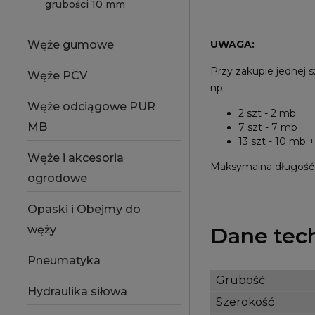
grubości 10 mm
Węże gumowe
UWAGA:
Przy zakupie jednej 
Węże PCV
np.:
Węże odciągowe PUR
2 szt - 2 mb
MB
7 szt - 7 mb
13 szt - 10 mb 
Węże i akcesoria
Maksymalna długość p
ogrodowe
Opaski i Obejmy do
węży
Dane tec
Pneumatyka
Grubość
Hydraulika siłowa
Szerokość