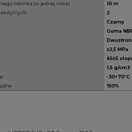
nego odcinka (w jednej rolce)
10 m
tekstylnych
2
Czarny
Guma NB
Dwustron
≥2,5 MPa
65±5 stop
1,5 g/cm3
ur
-30÷70°C
lędne
150%