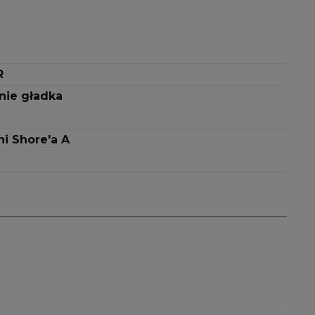
R
nie gładka
ni Shore'a A