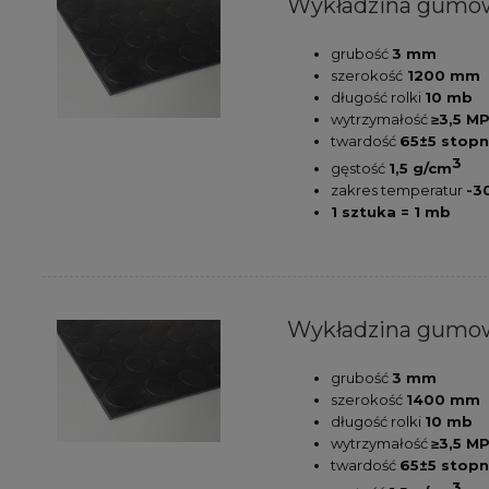
Wykładzina gum
grubość
3 mm
szerokość
1200 mm
długość rolki
10 mb
wytrzymałość
≥3,5 M
twardość
65±5 stopn
3
gęstość
1,5 g/cm
zakres temperatur
-3
1 sztuka = 1 mb
Wykładzina gum
grubość
3 mm
szerokość
1400 mm
długość rolki
10 mb
wytrzymałość
≥3,5 M
twardość
65±5 stopn
3