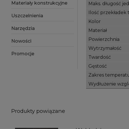
Materiały konstrukcyjne
Maks. długość jed
Ilość przekładek 
Uszczelnienia
Kolor
Narzędzia
Materiał
Powierzchnia
Nowości
Wytrzymałość
Promocje
Twardość
Gęstość
Zakres temperat
Wydłużenie wzg
Produkty powiązane