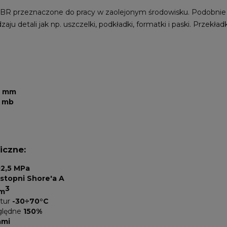
NBR przeznaczone do pracy w zaolejonym środowisku. Podobnie
zaju detali jak np. uszczelki, podkładki, formatki i paski. Prze
0 mm
0 mb
iczne:
≥2,5 MPa
stopni Shore'a A
3
cm
atur
-30÷70°C
ględne
150%
ami