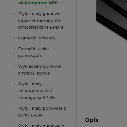
olejoodporne NBR
Płyty i maty gumowe
odporne na warunki
atmosferyczne EPDM
Guma do lemieszy
Formatki z płyt
gumowych
Wykładziny gumowe
antypoślizgowe
Płyty i maty
mikroporowate /
mikroguma EPDM
Płyty i maty porowate z
gumy EPDM
Opis
Płyty i maty gumowe o