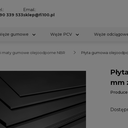
l.:
Email.:
90 339 533
sklep@fi100.pl
Węże gumowe
Węże PCV
Węże odciągow
y i maty gumowe olejoodporne NBR
Płyta gumowa olejoodpo
Płyt
mm z
Produce
Dostęp