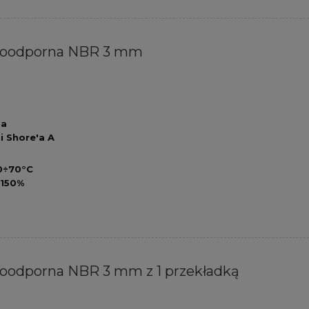
joodporna NBR 3 mm
Pa
i Shore'a A
0÷70°C
e
150%
oodporna NBR 3 mm z 1 przekładką