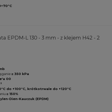
0÷70°C
ta EPDM-L 130 - 3 mm - z klejem H42 - 2
 mb
iąganie
≥ 350 kPa
e'a 00
³
0°C do +100°C, krótkotrwale do +120°C
aniu
≥ 150%
pylen-Dien-Kauczuk (EPDM)