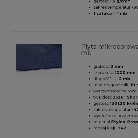
gęstość
1,5 g/cm
zakres temperatur
-3
1 sztuka = 1 mb
Płyta mikroporowa
mb
grubość
3 mm
szerokość
1000 mm
długość 1 szt
2 mb
max. długość rolki
10
wytrzymałość na rozc
twardość
35±6° Shor
gęstość
130±20 kg/m
zakres temperatur
-4
wydłużenie przy zerw
materiał
Etylen-Pro
rodzaj kleju
H42