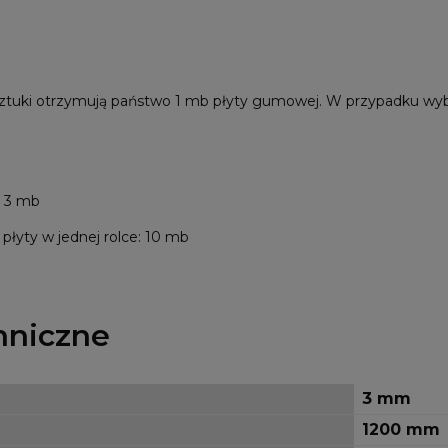
sztuki otrzymują państwo 1 mb płyty gumowej. W przypadku wyb
+ 3 mb
łyty w jednej rolce: 10 mb
hniczne
3 mm
1200 mm