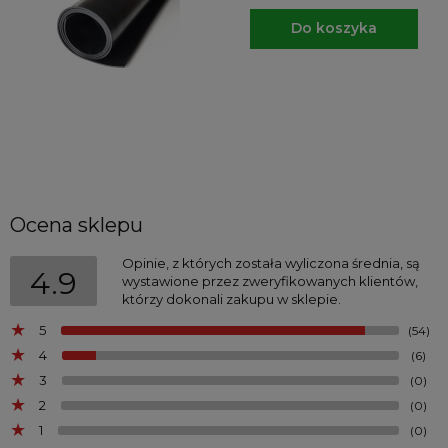
Do koszyka
Ocena sklepu
Opinie, z których została wyliczona średnia, są
4.9
wystawione przez zweryfikowanych klientów,
którzy dokonali zakupu w sklepie.
5
(54)
4
(6)
3
(0)
2
(0)
1
(0)