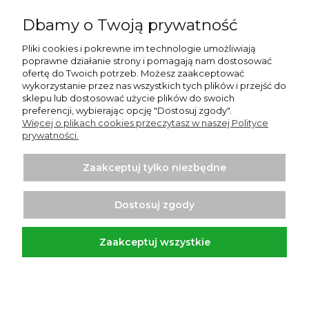
Pomoc
Dbamy o Twoją prywatność
O nas
Pliki cookies i pokrewne im technologie umożliwiają
poprawne działanie strony i pomagają nam dostosować
Strony informacyjne
ofertę do Twoich potrzeb. Możesz zaakceptować
wykorzystanie przez nas wszystkich tych plików i przejść do
Moje konto
sklepu lub dostosować użycie plików do swoich
preferencji, wybierając opcję "Dostosuj zgody".
Więcej o plikach cookies przeczytasz w naszej Polityce
Płatności i dostawa
prywatności.
Zaakceptuj tylko niezbędne
Dostosuj zgody
Zaakceptuj wszystkie
Projekt i wykonanie:
Ecommercy.pl
Pokaż pełną wersję strony