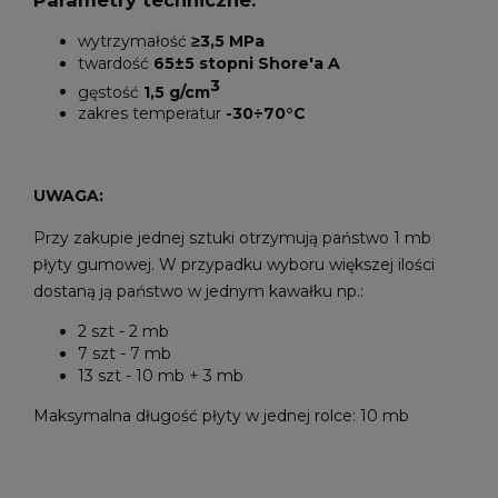
Parametry techniczne:
wytrzymałość
≥3,5 MPa
twardość
65±5 stopni Shore'a A
3
gęstość
1,5 g/cm
zakres temperatur
-30÷70°C
UWAGA:
Przy zakupie jednej sztuki otrzymują państwo 1 mb
płyty gumowej. W przypadku wyboru większej ilości
dostaną ją państwo w jednym kawałku np.:
2 szt - 2 mb
7 szt - 7 mb
13 szt - 10 mb + 3 mb
Maksymalna długość płyty w jednej rolce: 10 mb