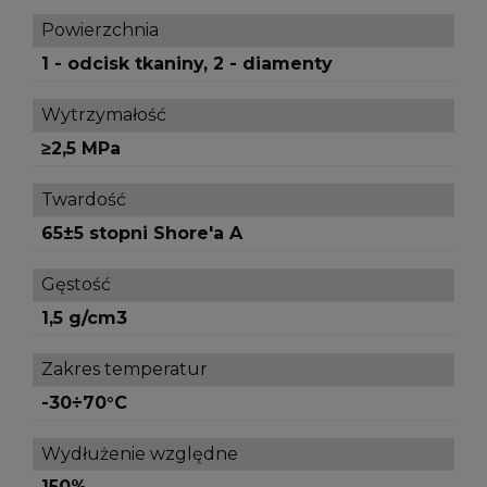
Powierzchnia
1 - odcisk tkaniny, 2 - diamenty
Wytrzymałość
≥2,5 MPa
Twardość
65±5 stopni Shore'a A
Gęstość
1,5 g/cm3
Zakres temperatur
-30÷70°C
Wydłużenie względne
150%