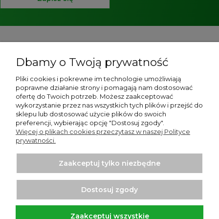
Pomoc
Dbamy o Twoją prywatność
O nas
Pliki cookies i pokrewne im technologie umożliwiają
poprawne działanie strony i pomagają nam dostosować
Strony informacyjne
ofertę do Twoich potrzeb. Możesz zaakceptować
wykorzystanie przez nas wszystkich tych plików i przejść do
Moje konto
sklepu lub dostosować użycie plików do swoich
preferencji, wybierając opcję "Dostosuj zgody".
Więcej o plikach cookies przeczytasz w naszej Polityce
Płatności i dostawa
prywatności.
Zaakceptuj tylko niezbędne
Dostosuj zgody
Zaakceptuj wszystkie