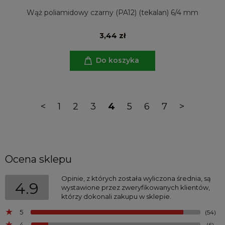
Wąż poliamidowy czarny (PA12) (tekalan) 6/4 mm
3,44 zł
Do koszyka
<
1
2
3
4
5
6
7
>
Ocena sklepu
Opinie, z których została wyliczona średnia, są
4.9
wystawione przez zweryfikowanych klientów,
którzy dokonali zakupu w sklepie.
5
(54)
4
(6)